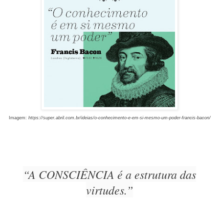
Imagem:
https://super.abril.com.br/ideias/o-conhecimento-e-em-si-mesmo-um-poder-francis-bacon/
“A CONSCIÊNCIA é a estrutura das
virtudes.”