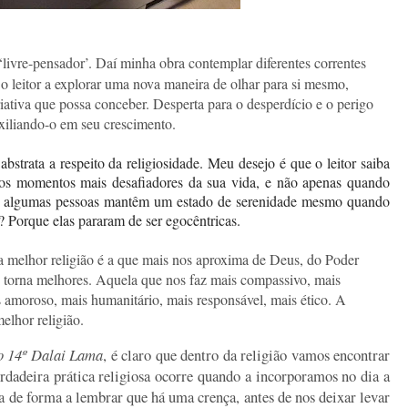
ivre-pensador’. Daí minha obra contemplar diferentes correntes
a o leitor a explorar uma nova maneira de olhar para si mesmo,
ativa que possa conceber. Desperta para o desperdício e o perigo
xiliando-o em seu crescimento.
abstrata a respeito da religiosidade. Meu desejo é que o leitor saiba
nos momentos mais desafiadores da sua vida, e não apenas quando
ue algumas pessoas mantêm um estado de serenidade mesmo quando
? Porque elas pararam de ser egocêntricas.
a melhor religião é a que mais nos aproxima de Deus, do Poder
s torna melhores. Aquela que nos faz mais compassivo, mais
 amoroso, mais humanitário, mais responsável, mais ético. A
melhor religião.
 o 14º Dalai Lama
, é claro que dentro da religião vamos encontrar
erdadeira prática religiosa ocorre quando a incorporamos no dia a
a de forma a lembrar que há uma crença, antes de nos deixar levar