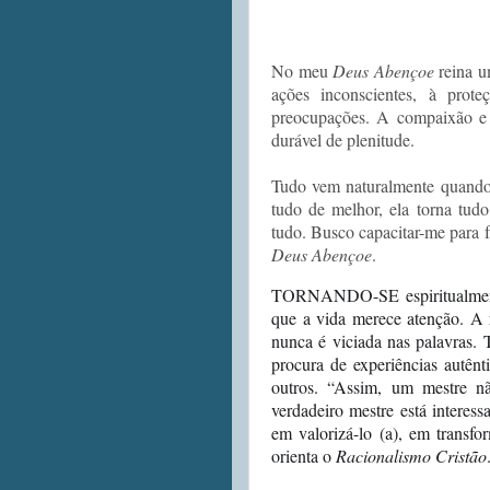
No meu
Deus Abençoe
reina u
ações inconscientes, à prot
preocupações. A compaixão e a
durável de plenitude.
Tudo vem naturalmente quando 
tudo de melhor, ela torna tu
tudo. Busco capacitar-me para
Deus Abençoe
.
TORNANDO-SE espiritualmente
que a vida merece atenção. A r
nunca é viciada nas palavras. 
procura de experiências autênt
outros. “Assim, um mestre nã
verdadeiro mestre está interes
em valorizá-lo (a), em transfo
orienta o
Racionalismo Cristão