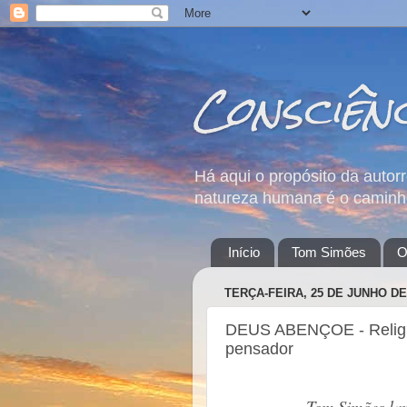
Consciên
Há aqui o propósito da autor
natureza humana é o caminho
Início
Tom Simões
O
TERÇA-FEIRA, 25 DE JUNHO DE
DEUS ABENÇOE - Religios
pensador
Tom Simões lan