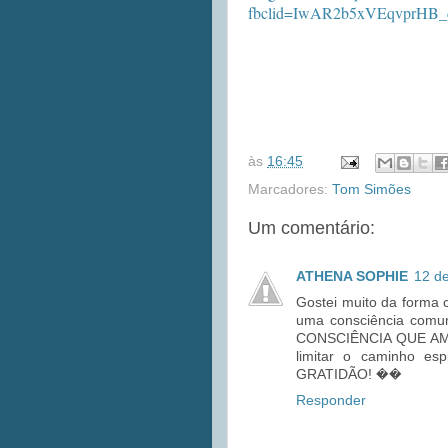
fbclid=IwAR2b5xVEqvprH
às
16:45
Marcadores:
Tom Simões
Um comentário:
ATHENA SOPHIE
12 d
Gostei muito da forma
uma consciência com
CONSCIÊNCIA QUE AMA. 
limitar o caminho espi
GRATIDÃO! ��
Responder