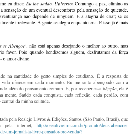
omo eu dizer:
Eu lhe saúdo, Universo!
Comungo a paz, elimino as
 a sensação de um eventual desconforto pela sensação de quietude,
aventurança não depende de ninguém. É a alegria de criar; se os
almente irrelevante. A gente se alegra enquanto cria. E isso já é mais
 te Abençoe’
, não está apenas desejando o melhor ao outro, mas
io favor. Pois
quando bendizemos alguém, desfrutamos da força
 - o amor divino.
side na santidade do gesto simples do cotidiano.
É a resposta de
 a vida oferece em cada momento. Eu me sinto abençoado com a
undo além do pensamento comum. E, por receber essa
bênção
, ela é
nha mente. Saúdo cada conquista, cada reflexão, cada perdão, com
central da minha solitude.
tada pela Realejo Livros & Edições, Santos (São Paulo, Brasil), que
m pela internet,
http://oseulivreiro.com.br/produto/deus-abencoe-
-de-um-jornalista-livre-pensador-pre-venda/?