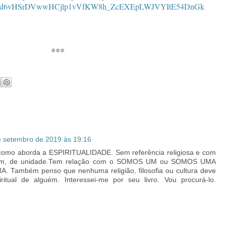
B_d6vHSrDVwwHCjlp1vVfKW8h_ZcEXEpLWJVYItE54DnGk
***
e setembro de 2019 às 19:16
 como aborda a ESPIRITUALIDADE. Sem referência religiosa e com
um, de unidade.Tem relação com o SOMOS UM ou SOMOS UMA
Também penso que nenhuma religião, filosofia ou cultura deve
ritual de alguém. Interessei-me por seu livro. Vou procurá-lo.