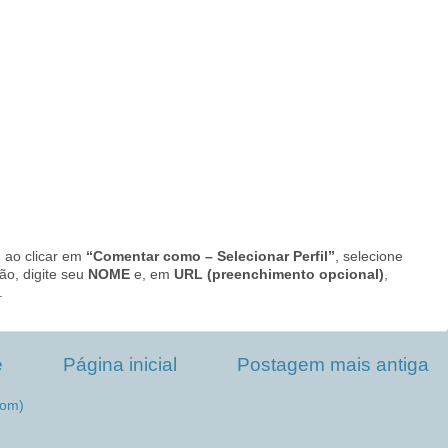
 ao clicar em
“Comentar como – Selecionar Perfil”
, selecione
ção, digite seu
NOME
e, em
URL (preenchimento opcional)
,
.
e
Página inicial
Postagem mais antiga
tom)