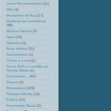
Livros Recomendados
(11)
Mãe
(1)
Moradores de Rua
(17)
Mudança de Consciência
(98)
Música Clássica
(3)
Natal
(13)
Natureza
(1)
Nova Velhice
(31)
Nutricionismo
(1)
O bem e o mal
(1)
Oscar 2026 e o conflito no
Oriente Médio
(1)
Para pensar...
(41)
Páscoa
(1)
Pensadores
(129)
Pessoas Difíceis
(13)
Política
(21)
Preconceito Racial
(1)