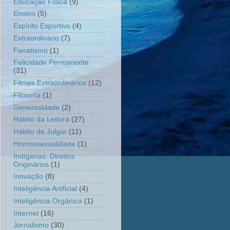
Educação Física
(9)
Ensino
(5)
Espírito Esportivo
(4)
Extraordinário
(7)
Fanatismo
(1)
Felicidade Permanente
(31)
Filmes Extraordinários
(12)
Filosofia
(1)
Generosidade
(2)
Hábito da Leitura
(27)
Hábito de Julgar
(11)
Homossexualidade
(1)
Indígenas: Direitos
Originários
(1)
Inovação
(8)
Inteligência Artificial
(4)
Inteligência Orgânica
(1)
Internet
(16)
Jornalismo
(30)