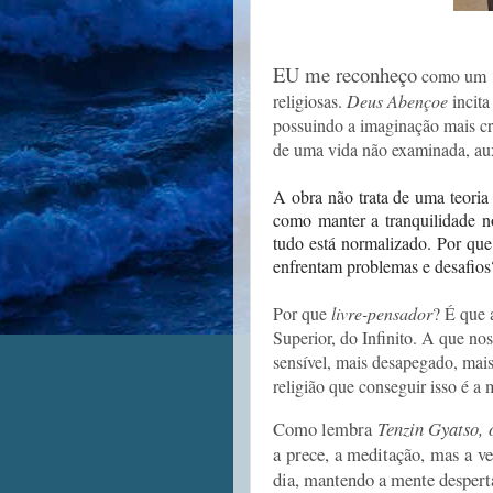
EU me
reconheço
como um ‘l
religiosas.
Deus Abençoe
incit
possuindo a imaginação mais cri
de uma vida não examinada, au
A obra não trata de uma teoria 
como manter a tranquilidade 
tudo está normalizado. Por q
enfrentam problemas e desafios
Por que
livre-pensador
? É que 
Superior, do Infinito. A que no
sensível, mais desapegado, mais
religião que conseguir isso é a 
Como lembra
Tenzin Gyatso,
a prece, a meditação, mas a v
dia, mantendo a mente despert