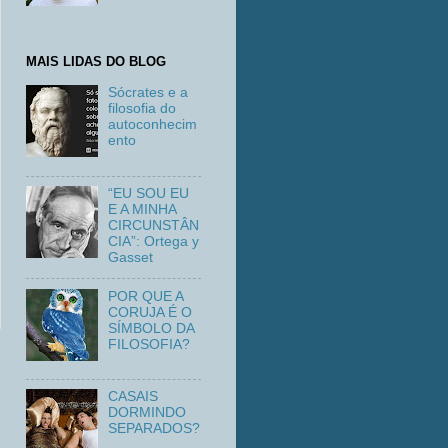
MAIS LIDAS DO BLOG
Sócrates e a
filosofia do
autoconhecim
ento
“EU SOU EU
E A MINHA
CIRCUNSTÂN
CIA”: Ortega y
Gasset
POR QUE A
CORUJA É O
SÍMBOLO DA
FILOSOFIA?
CASAIS
DORMINDO
SEPARADOS?