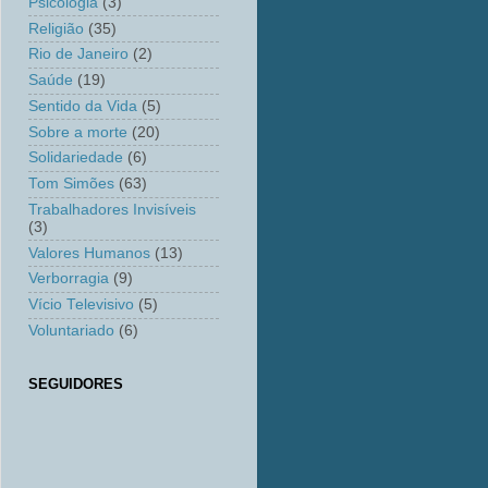
Psicologia
(3)
Religião
(35)
Rio de Janeiro
(2)
Saúde
(19)
Sentido da Vida
(5)
Sobre a morte
(20)
Solidariedade
(6)
Tom Simões
(63)
Trabalhadores Invisíveis
(3)
Valores Humanos
(13)
Verborragia
(9)
Vício Televisivo
(5)
Voluntariado
(6)
SEGUIDORES