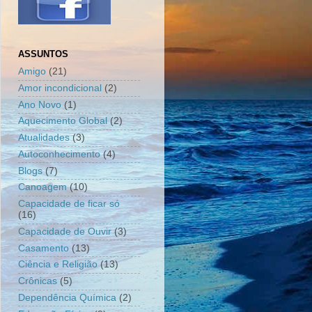
ASSUNTOS
Amigo
(21)
Amor incondicional
(2)
Ano Novo
(1)
Aquecimento Global
(2)
Atualidades
(3)
Autoconhecimento
(4)
Blogs
(7)
Canoagem
(10)
Capacidade de ficar só
(16)
Capacidade de Ouvir
(3)
Casamento
(13)
Ciência e Religião
(13)
Crônicas
(5)
Dependência Química
(2)