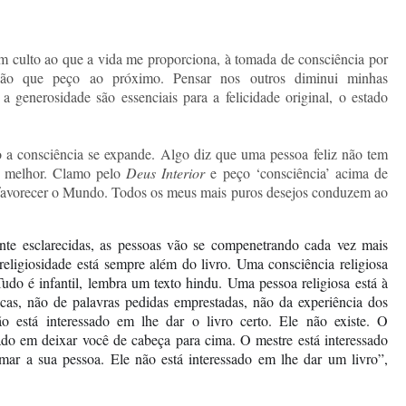
m culto ao que a vida me proporciona, à tomada de consciência por
eção que peço ao próximo. Pensar nos outros diminui minhas
 generosidade são essenciais para a felicidade original, o estado
a consciência se expande. Algo diz que uma pessoa feliz não tem
do melhor. Clamo pelo
Deus Interior
e peço ‘consciência’ acima de
 favorecer o Mundo. Todos os meus mais puros desejos conduzem ao
 esclarecidas, as pessoas vão se compenetrando cada vez mais
eligiosidade está sempre além do livro. Uma consciência religiosa
Tudo é infantil, lembra um texto hindu. Uma pessoa religiosa está à
icas, não de palavras pedidas emprestadas, não da experiência dos
o está interessado em lhe dar o livro certo. Ele não existe. O
sado em deixar você de cabeça para cima. O mestre está interessado
rmar a sua pessoa. Ele não está interessado em lhe dar um livro”,
.