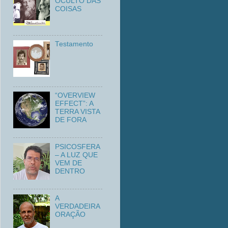
OCULTO DAS
COISAS
Testamento
“OVERVIEW
EFFECT”: A
TERRA VISTA
DE FORA
PSICOSFERA
– A LUZ QUE
VEM DE
DENTRO
A
VERDADEIRA
ORAÇÃO