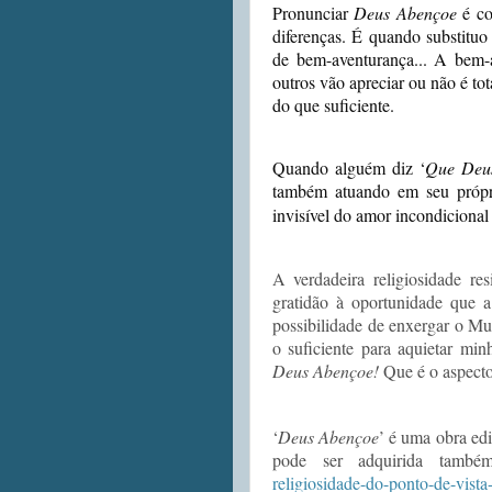
Pronunciar
Deus Abençoe
é c
diferenças. É quando substituo
de bem-aventurança... A bem-
outros vão apreciar ou não é tot
do que suficiente.
Quando alguém diz ‘
Que Deus
também atuando em seu própr
invisível do amor incondicional
A verdadeira
religiosidade
re
gratidão à oportunidade que
possibilidade de enxergar o M
o suficiente para aquietar mi
Deus Abençoe!
Que é o aspecto 
‘
Deus Abençoe
’ é uma obra edi
pode ser adquirida també
religiosidade-do-ponto-de-vista