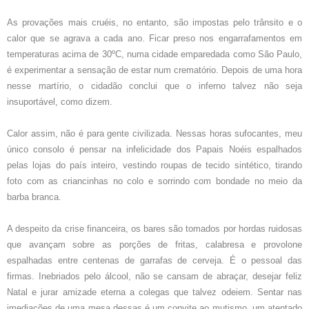
As provações mais cruéis, no entanto, são impostas pelo trânsito e o
calor que se agrava a cada ano. Ficar preso nos engarrafamentos em
temperaturas acima de 30ºC, numa cidade emparedada como São Paulo,
é experimentar a sensação de estar num crematório. Depois de uma hora
nesse martírio, o cidadão conclui que o inferno talvez não seja
insuportável, como dizem.
Calor assim, não é para gente civilizada. Nessas horas sufocantes, meu
único consolo é pensar na infelicidade dos Papais Noéis espalhados
pelas lojas do país inteiro, vestindo roupas de tecido sintético, tirando
foto com as criancinhas no colo e sorrindo com bondade no meio da
barba branca.
A despeito da crise financeira, os bares são tomados por hordas ruidosas
que avançam sobre as porções de fritas, calabresa e provolone
espalhadas entre centenas de garrafas de cerveja. É o pessoal das
firmas. Inebriados pelo álcool, não se cansam de abraçar, desejar feliz
Natal e jurar amizade eterna a colegas que talvez odeiem. Sentar nas
imediações de uma mesa dessas é um convite ao mutismo, um atentado