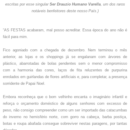
escritas por esse singular
Ser Drauzio Humano Varella
, um dos raros
notáveis benfeitores deste nosso País.)
“AS FESTAS acabaram, mal posso acreditar. Essa época do ano não é
fácil para mim.
Fico agoniado com a chegada de dezembro. Nem terminou o mês
anterior, as lojas e os shoppings já se engalanam com árvores de
plástico, abarrotadas de bolas pendentes sem o menor compromisso
com a harmonia das cores, laços de fita reluzentes de purpurina
enrolados em guirlandas de flores artificiais e, para completar, a presença
sorridente de Papai Noel.
Embora reconheça que o bom velhinho encanta o imaginário infantil e
reforça o orçamento doméstico de alguns senhores com excesso de
peso, não consigo compreender como um ser importado das catacumbas
do inverno no hemisfério norte, com gorro na cabeça, barba postiça,
botas e roupa abafada consegue sobreviver nestas paragens, por tantas