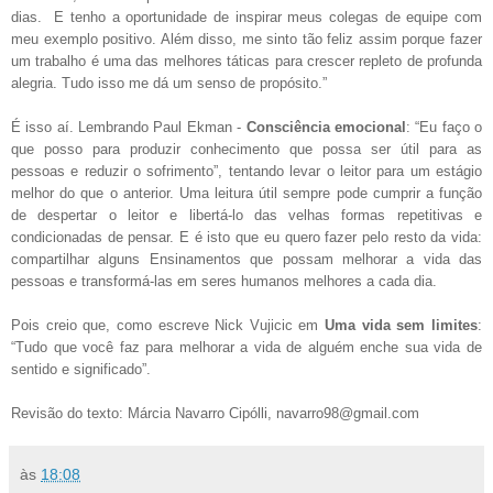
dias. E tenho a oportunidade de inspirar meus colegas de equipe com
meu exemplo positivo. Além disso, me sinto tão feliz assim porque fazer
um trabalho é uma das melhores táticas para crescer repleto de profunda
alegria. Tudo isso me dá um senso de propósito.”
É isso aí. Lembrando Paul Ekman -
Consciência emocional
: “Eu faço o
que posso para produzir conhecimento que possa ser útil para as
pessoas e reduzir o sofrimento”, tentando levar o leitor para um estágio
melhor do que o anterior. Uma leitura útil sempre pode cumprir a função
de despertar o leitor e libertá-lo das velhas formas repetitivas e
condicionadas de pensar. E é isto que eu quero fazer pelo resto da vida:
compartilhar alguns Ensinamentos que possam melhorar a vida das
pessoas e transformá-las em seres humanos melhores a cada dia.
Pois creio que, como escreve Nick Vujicic em
Uma vida sem limites
:
“Tudo que você faz para melhorar a vida de alguém enche sua vida de
sentido e significado”.
Revisão do texto: Márcia Navarro Cipólli, navarro98@gmail.com
às
18:08