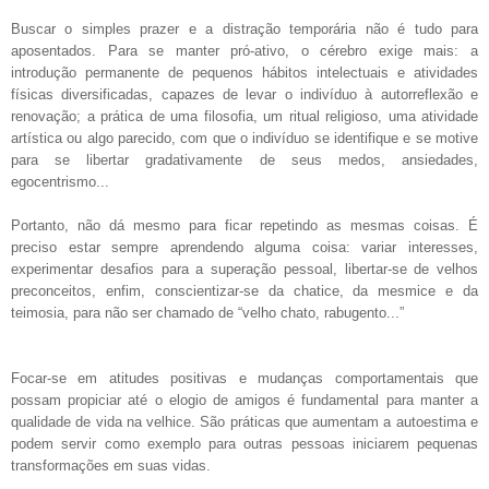
Buscar o simples prazer e a distração temporária não é tudo para
aposentados. Para se manter pró-ativo, o cérebro exige mais: a
introdução permanente de pequenos hábitos intelectuais e atividades
físicas diversificadas, capazes de levar o indivíduo à autorreflexão e
renovação; a prática de uma filosofia, um ritual religioso, uma atividade
artística ou algo parecido, com que o indivíduo se identifique e se motive
para se libertar gradativamente de seus medos, ansiedades,
egocentrismo...
Portanto, não dá mesmo para ficar repetindo as mesmas coisas. É
preciso estar sempre aprendendo alguma coisa: variar interesses,
experimentar desafios para a superação pessoal, libertar-se de velhos
preconceitos, enfim, conscientizar-se da chatice, da mesmice e da
teimosia, para não ser chamado de “velho chato, rabugento...”
Focar-se em atitudes positivas e mudanças comportamentais que
possam propiciar até o elogio de amigos é fundamental para manter a
qualidade de vida na velhice. São práticas que aumentam a autoestima e
podem servir como exemplo para outras pessoas iniciarem pequenas
transformações em suas vidas.