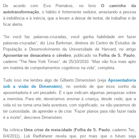
De acordo com Eva Pierrakos, no livro
O caminho da
autotransformação
, o hábito é fortemente sedutor, arrastando a pessoa
à indolência e à inércia, que a levam a deixar de tentar, de trabalhar e de
ficar alerta.
“Se você faz palavras-cruzadas, você ganha habilidade em fazer
palavras-cruzadas”, diz Lisa Berkman, diretora do Centro de Estudos de
População e Desenvolvimento da Universidade de Harvard, no artigo
Aposentar-se desacelera o cérebro
, publicado na
Folha de S. Paulo
,
caderno “The New York Times”, de 25/10/2010. “Mas não fica mais apto
em matéria de comportamentos cognitivos na vida”, completa.
Tudo isso me lembra algo de Gilberto Dimenstein (veja
Aposentadoria
sob a visão de Dimenstein
), no sentido de que esse sonho da
aposentadoria é um pesadelo. É o que indicam algumas pesquisas sobre
a memória. Para ele, deveríamos ensinar à criança, desde cedo, que a
vida só se torna uma bela aventura, com significado, se não pararmos de
ter curiosidade, de aprender e de criar. “Fazer planos para não fazer nada
é a morte”, descreve Dimenstein.
Na crônica
Uma crise de meia-idade
(
Folha de S. Paulo
, caderno Tec,
6/4/2011), Luli Radfaherer revela que, por mais que o futuro seja