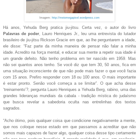
Imagem:
http://meiomegapixel.wordpress.com
Há anos, Yehuda Berg pratica jiu-jitsu. Certa vez, o autor do livro
Palavras de poder
, Lauro Henriques Jr., leu uma entrevista do lutador
brasileiro de jiu-jitsu Rickson Gracie em que, ao lhe perguntarem a idade,
ele disse: “Faz parte da minha maneira de pensar não falar a minha
idade. Acredito na força mental, e educar sua mente a repetir sua idade é
um grande defeito. Não tenho problema em ter nascido em 1959. Mas
não sei quantos anos tenho. Se você diz que tem 30, 50 anos, fica em
uma situação inconsciente de que não pode mais fazer o que você fazia
com 15 anos. Prefiro responder com 18 ou 100 anos. O mais importante
é estar pronto. Senão você começa a se limitar”. O que acha desse
‘treinamento’?, pergunta Lauro Henriques a Yehuda Berg, rabino, uma das
grandes lideranças mundiais da cabala - tradição mística do judaísmo
que busca revelar a sabedoria oculta nas entrelinhas dos textos
sagrados.
“Acho ótimo, pois qualquer coisa que condicione negativamente a mente,
que nos coloque nesse estado em que passamos a acreditar que não
somos mais capazes de fazer algo, qualquer coisa desse tipo certamente