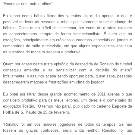
“Enxergar com outros olhos”
Eu tenho como hábito filtrar dos veículos da mídia apenas o que é
passível de levar as pessoas a refletir positivamente sobre mudança de
hábitos. Coisa muito difícil de selecionar, por conta de a mídia explorar
os acontecimentos sempre de forma sensacionalista. É claro que há
exceções, principalmente em crônicas e cadernos especiais de jornais e
comentários de rádio e televisão, em que alguns especialistas analisam
as questões de maneira sensata e produtiva.
Quem por acaso neste triste episódio da despedida de Ronaldo do futebol
conseguiu entender e se sensibilizar com a decisão do atleta?
Infelizmente, o assunto acaba sendo oportuno para, quem sabe, pessoas
descarregarem mágoas e frustrações em cima do jogador.
Eu optei por filtrar desse grande acontecimento de 2011 apenas o que
considero produtivo para os meus leitores. Um deles é o comentário do
ex-jogador Tostão, “O tempo não para”, publicado no caderno
Esporte
da
Folha de S. Paulo
de 15 de fevereiro.
“Ronaldo foi um dos maiores jogadores de todos os tempos. Se não
fossem as graves contusões, seria ainda melhor. Ronaldo foi tão