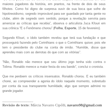
maiores jogadores da história, em prantos, na frente de dois de seus
filhotes. Como foi digno de surpresa ouvir de sua boca que sofre de
hipotireoidismo, segredo improvável para ser guardado por tanta gente no
clube, além de segredo sem sentido, porque a revelação serviria para
amenizar as críticas que recebia”, observa o articulista Juca Kfouri em
sua crônica “E o Fenômeno chorou” (
Folha
,
Esporte
, 15 de fevereiro).
Segundo Kfouri, o ídolo também revelou que terá sua fundação e que
prosseguirá fazendo pelo Corinthians o que o Corinthians quiser, pois ele
tem o presidente do clube na conta de irmão. “Humilde, disse que
aprendeu mais com as derrotas do que com as vitórias”.
“Não, Ronaldo não merece que seu último jogo tenha sido contra o
Tolima. Ronaldo merece a maior festa do seu bando”, conclui o cronista.
Que me perdoem os críticos insensatos. Ronaldo chorou. E eu também
chorei, ao compreender a agonia do ídolo naquele momento, sobretudo
por conta da sua transparente humildade, algo que sempre admirei no
grande jogador.
________________
Revisão do texto
: Márcia Navarro Cipólli,
navarro98@gmail.com