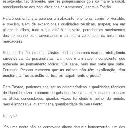
espetacular, tão diferente, que fez pouquíssimos gols da maneira usual,
antecipando-se aos zagueiros nos cruzamentos”, escreve Tostão.
Para o comentarista, para ser um atacante fenomenal, como foi Ronaldo,
é preciso, além de excepcionais qualidades técnicas, mapear, em um
piscar de olhos, tudo o que está à sua volta, perceber os movimentos
dos companheiros e adversários e calcular a velocidade da bola e dos
marcadores.
Segundo Tostão, os especialistas médicos chamam isso de
inteligência
cinestésica
. Os psicanalistas falam que é um saber inconsciente, que
antecede ao pensamento lógico. “Ele sabe, mas não sabe que sabe.
Fernando Pessoa escreveu que
as coisas não têm explicação, têm
existência. Todos estão certos, principalmente o poeta
”.
Para Tostão, podemos analisar as características e qualidades técnicas
de Ronaldo, dizer o número de gols que fez na carreira, quantos e quais
os títulos conquistados, quantas vezes foi eleito o melhor do mundo,
mas é impossível quantificar a grandiosidade de seu talento.
Emoção
“Só uma pedra não se comoveria diante daquele homenzarrão, um dos