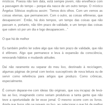
místicos. Poesia não tem data, está sempre jovem, não envelhece com
a passagem do tempo – porque ela nasce de um outro tempo. O místico
Ângelus Silésius explicou assim: ‘Temos dois olhos. Com um vemos as
coisas eternas, que permanecem. Com o outro, as coisas efêmeras, que
desaparecem’. Então, há dois tempos, um tempo das coisas que não
passam e, portanto, não têm prazo de validade, e um tempo das coisas
que valem só por um dia e logo desaparecem...”
O que há de melhor
Eu também prefiro ler sobre algo que não tem prazo de validade, que não
é efêmero. Algo que permanece e leva à expansão da consciência,
renovando hábitos e mudando atitudes.
Daí não raramente eu separar do meu lixo, destinado à reciclagem,
algumas páginas de jornal com textos susceptíveis de nova leitura ou de
servir como referência para artigos que produzo. Como crônicas,
especialmente.
É comum deparar-me com ideias tão originais, que sou incapaz de levá-
las ao lixo, imaginando como seriam produtivas a tanta gente que não
teve a oportunidade de ler esse jornal. O mesmo ocorre com os livros.
Ainda que livros não se joguem no lixo, ao selecionar o que há de melhor