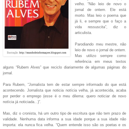
velho. “Não leio de novo o
jornal de ontem. Ele está
morto. Mas leio o poema que
já li, e sempre que o faço a
vida ressuscita”, diz o
articulista.
Parodiando meu mestre, não
leio de novo o jornal de ontem.
Ilustração:
http://mundodeinformaçoes.blogspot.com
Mas utilizo sempre como
referência em meus textos
alguns “Rubem Alves” que reciclo diariamente de algumas páginas do
jornal.
Para Rubem, “Jornalista tem de estar sempre informado do que está
acontecendo. Jornalista que noticia notícia velha, já acontecida, acaba
por perder o emprego (esse é o meu dilema: quero noticiar de novo
notícia já noticiada...)”.
Mas, diz o cronista, há um outro tipo de escritura que não tem prazo de
validade. Nenhuma data informa a sua idade porque a sua idade não
importa: ela nunca fica velha. “Quem entende isso são os poetas e os