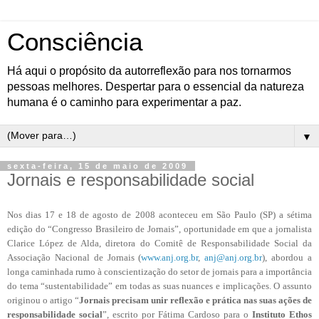
Consciência
Há aqui o propósito da autorreflexão para nos tornarmos
pessoas melhores. Despertar para o essencial da natureza
humana é o caminho para experimentar a paz.
▼
sexta-feira, 15 de maio de 2009
Jornais e responsabilidade social
Nos dias 17 e 18 de agosto de 2008 aconteceu em São Paulo (SP) a sétima
edição do “Congresso Brasileiro de Jornais”, oportunidade em que a jornalista
Clarice López de Alda, diretora do Comitê de Responsabilidade Social da
Associação Nacional de Jornais (
www.anj.org.br
,
anj@anj.org.br
), abordou a
longa caminhada rumo à conscientização do setor de jornais para a importância
do tema “sustentabilidade” em todas as suas nuances e implicações. O assunto
originou o artigo “
Jornais precisam unir reflexão e prática nas suas ações de
responsabilidade social
”, escrito por Fátima Cardoso para o
Instituto Ethos