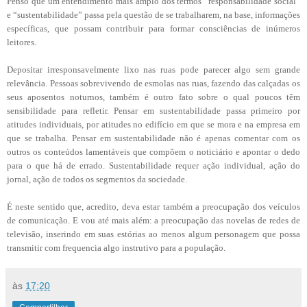
Penso que um entendimento mais amplo dos termos “responsabilidade social”
e “sustentabilidade” passa pela questão de se trabalharem, na base, informações
específicas, que possam contribuir para formar consciências de inúmeros
leitores.
Depositar irresponsavelmente lixo nas ruas pode parecer algo sem grande
relevância. Pessoas sobrevivendo de esmolas nas ruas, fazendo das calçadas os
seus aposentos noturnos, também é outro fato sobre o qual poucos têm
sensibilidade para refletir. Pensar em sustentabilidade passa primeiro por
atitudes individuais, por atitudes no edifício em que se mora e na empresa em
que se trabalha. Pensar em sustentabilidade não é apenas comentar com os
outros os conteúdos lamentáveis que compõem o noticiário e apontar o dedo
para o que há de errado. Sustentabilidade requer ação individual, ação do
jornal, ação de todos os segmentos da sociedade.
É neste sentido que, acredito, deva estar também a preocupação dos veículos
de comunicação. E vou até mais além: a preocupação das novelas de redes de
televisão, inserindo em suas estórias ao menos algum personagem que possa
transmitir com frequencia algo instrutivo para a população.
às
17:20