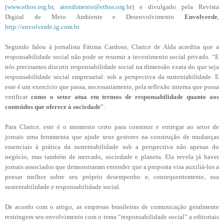
(
www.ethos.org.br
,
atendimento@ethos.org.br
) e divulgado pela Revista
Digital de Meio Ambiente e Desenvolvimento
Envolverde
,
http://envolverde.ig.com.br
Segundo falou à jornalista Fátima Cardoso, Clarice de Alda acredita que a
responsabilidade social não pode se resumir a investimento social privado. “E
nós precisamos discutir responsabilidade social na dimensão exata do que seja
responsabilidade social empresarial: sob a perspectiva da sustentabilidade. E
esse é um exercício que passa, necessariamente, pela reflexão interna que possa
verificar
como o setor atua em termos de responsabilidade quanto aos
conteúdos que oferece à sociedade
”.
Para Clarice, este é o momento certo para construir e entregar ao setor de
jornais uma ferramenta que ajude seus gestores na construção de mudanças
essenciais à prática da sustentabilidade sob a perspectiva não apenas do
negócio, mas também de mercado, sociedade e planeta. Ela revela já haver
jornais associados que demonstraram entender que a proposta visa auxiliá-los a
pensar melhor sobre seu próprio desempenho e, consequentemente, sua
sustentabilidade e responsabilidade social.
De acordo com o artigo, as empresas brasileiras de comunicação geralmente
restringem seu envolvimento com o tema “responsabilidade social” a editoriais