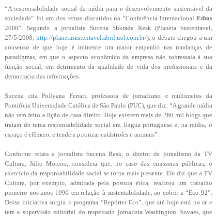
“A responsabilidade social da mídia para o desenvolvimento sustentável da
sociedade” foi um dos temas discutidos na “Conferência Internacional
Ethos
2008”. Segundo a jornalista Sucena Shkrada Resk (Planeta Sustentável,
27/5/2008,
http://planetasustentavel.abril.uol.com.br/
), o debate chegou a um
consenso de que hoje é iminente um maior empenho nas mudanças de
paradigmas, em que o aspecto econômico da empresa não sobressaia à sua
função social, em detrimento da qualidade de vida dos profissionais e da
democracia das informações.
Sucena cita Pollyana Ferrari, professora de jornalismo e multimeios da
Pontifícia Universidade Católica de São Paulo (PUC), que diz: “A grande mídia
não tem feito a lição de casa direito. Hoje existem mais de 260 mil blogs que
tratam do tema responsabilidade social em língua portuguesa e, na mídia, o
espaço é efêmero, e tende a priorizar catástrofes e animais”.
Conforme relata a jornalista Sucena Resk, o diretor de jornalismo da TV
Cultura, Júlio Moreno, considera que, no caso das emissoras públicas, o
exercício da responsabilidade social se torna mais presente. Ele diz que a TV
Cultura, por exemplo, admirada pela postura ética, realizou um trabalho
pioneiro nos anos 1990 em relação à sustentabilidade, ao cobrir a “Eco 92”.
Dessa iniciativa surgiu o programa “Repórter Eco”, que até hoje está no ar e
tem a supervisão editorial do respeitado jornalista Washington Novaes, que