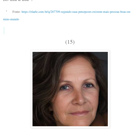
·
Fonte:
https://elaele.com.br/q/287709-segundo-suas-percepcoes-existem-mais-pessoas-boas-ou-
ruins-mundo
(15)