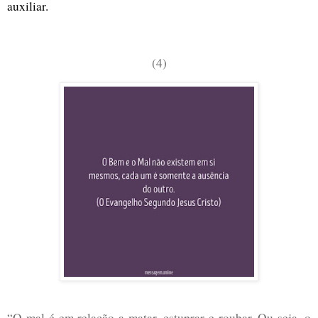
auxiliar.
(4)
“O mal é em relação a matar, estuprar e roubar. Ou seja, o