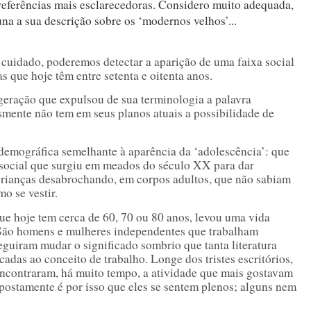
 referências mais esclarecedoras. Considero muito adequada,
una a sua descrição sobre os ‘modernos velhos’...
do, poderemos detectar a aparição de uma faixa social
as que hoje têm entre setenta e oitenta anos.
eração que expulsou de sua terminologia a palavra
smente não tem em seus planos atuais a possibilidade de
demográfica semelhante à aparência da ‘adolescência’: que
social que surgiu em meados do século XX para dar
crianças desabrochando, em corpos adultos, que não sabiam
mo se vestir.
e hoje tem cerca de 60, 70 ou 80 anos, levou uma vida
. São homens e mulheres independentes que trabalham
guiram mudar o significado sombrio que tanta literatura
adas ao conceito de trabalho. Longe dos tristes escritórios,
ncontraram, há muito tempo, a atividade que mais gostavam
postamente é por isso que eles se sentem plenos; alguns nem