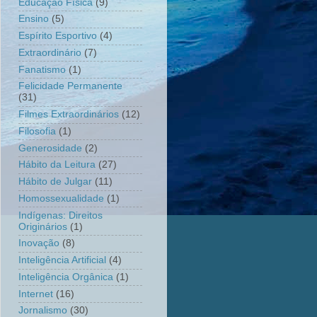
Educação Física
(9)
Ensino
(5)
Espírito Esportivo
(4)
Extraordinário
(7)
Fanatismo
(1)
Felicidade Permanente
(31)
Filmes Extraordinários
(12)
Filosofia
(1)
Generosidade
(2)
Hábito da Leitura
(27)
Hábito de Julgar
(11)
Homossexualidade
(1)
Indígenas: Direitos
Originários
(1)
Inovação
(8)
Inteligência Artificial
(4)
Inteligência Orgânica
(1)
Internet
(16)
Jornalismo
(30)