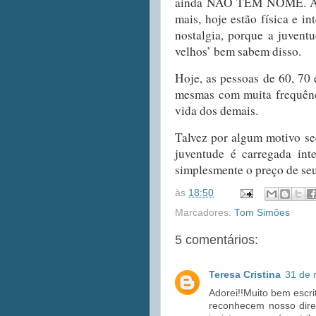
ainda NÃO TEM NOME. Ante
mais, hoje estão física e i
nostalgia, porque a juvent
velhos’ bem sabem disso.
Hoje, as pessoas de 60, 70 
mesmas com muita frequênci
vida dos demais.
Talvez por algum motivo se
juventude é carregada int
simplesmente o preço de se
às
18:50
Marcadores:
Tom Simões
5 comentários:
Teresa Cristina
31 de 
Adorei!!Muito bem escri
reconhecem nosso dire