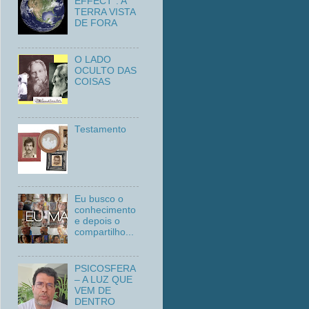
EFFECT”: A
TERRA VISTA
DE FORA
O LADO
OCULTO DAS
COISAS
Testamento
Eu busco o
conhecimento
e depois o
compartilho...
PSICOSFERA
– A LUZ QUE
VEM DE
DENTRO