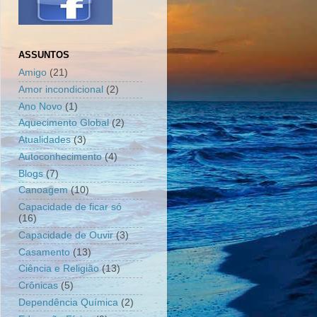
ASSUNTOS
Amigo
(21)
Amor incondicional
(2)
Ano Novo
(1)
Aquecimento Global
(2)
Atualidades
(3)
Autoconhecimento
(4)
Blogs
(7)
Canoagem
(10)
Capacidade de ficar só
(16)
Capacidade de Ouvir
(3)
Casamento
(13)
Ciência e Religião
(13)
Crônicas
(5)
Dependência Química
(2)