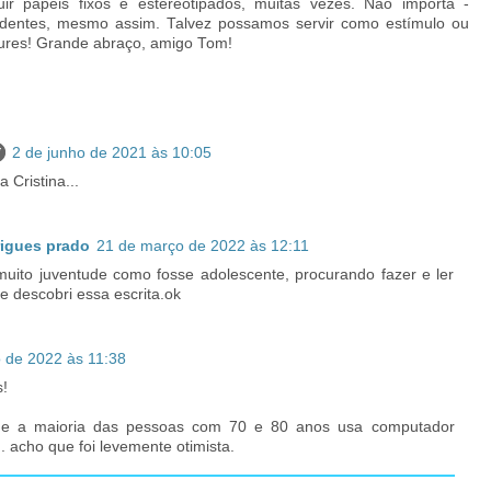
uir papeis fixos e estereotipados, muitas vezes. Não importa -
identes, mesmo assim. Talvez possamos servir como estímulo ou
hures! Grande abraço, amigo Tom!
2 de junho de 2021 às 10:05
 Cristina...
rigues prado
21 de março de 2022 às 12:11
muito juventude como fosse adolescente, procurando fazer e ler
e descobri essa escrita.ok
 de 2022 às 11:38
!
que a maioria das pessoas com 70 e 80 anos usa computador
. acho que foi levemente otimista.