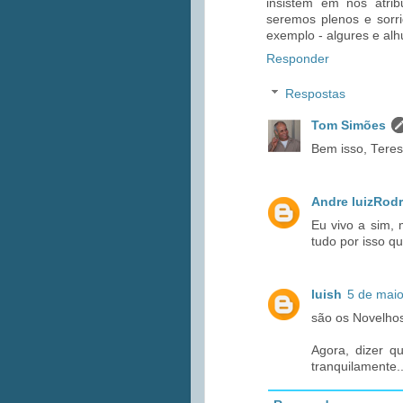
insistem em nós atrib
seremos plenos e sorr
exemplo - algures e al
Responder
Respostas
Tom Simões
Bem isso, Teresa
Andre luizRod
Eu vivo a sim, 
tudo por isso qu
luish
5 de maio
são os Novelhos
Agora, dizer 
tranquilamente..