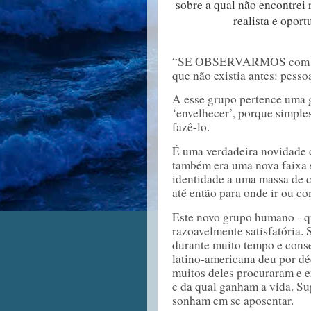
sobre a qual não encontrei
realista e oport
“SE OBSERVARMOS com cuida
que não existia antes: pesso
A esse grupo pertence uma g
‘envelhecer’, porque simple
fazê-lo.
É uma verdadeira novidade 
também era uma nova faixa 
identidade a uma massa de 
até então para onde ir ou co
Este novo grupo humano - qu
razoavelmente satisfatória
durante muito tempo e conse
latino-americana deu por déc
muitos deles procuraram e e
e da qual ganham a vida. Su
sonham em se aposentar.