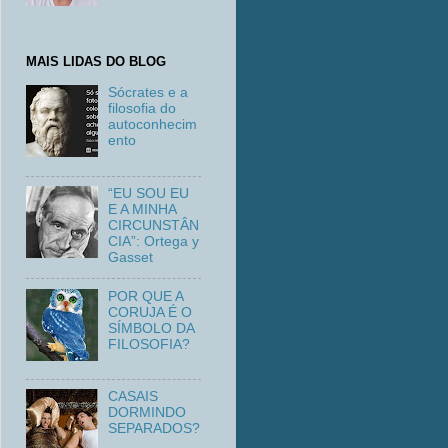
MAIS LIDAS DO BLOG
Sócrates e a
filosofia do
autoconhecim
ento
“EU SOU EU
E A MINHA
CIRCUNSTÂN
CIA”: Ortega y
Gasset
POR QUE A
CORUJA É O
SÍMBOLO DA
FILOSOFIA?
CASAIS
DORMINDO
SEPARADOS?