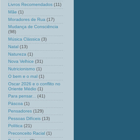
Livros Recomendados
(11)
Mãe
(1)
Moradores de Rua
(17)
Mudança de Consciência
(98)
Música Clássica
(3)
Natal
(13)
Natureza
(1)
Nova Velhice
(31)
Nutricionismo
(1)
O bem e o mal
(1)
Oscar 2026 e o conflito no
Oriente Médio
(1)
Para pensar...
(41)
Páscoa
(1)
Pensadores
(129)
Pessoas Difíceis
(13)
Política
(21)
Preconceito Racial
(1)