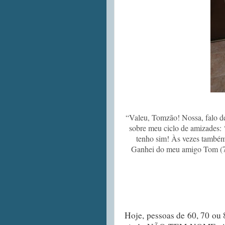
“Valeu, Tomzão! Nossa, falo de
sobre meu ciclo de amizades: ‘
tenho sim! Às vezes também
Ganhei do meu amigo Tom (72),
Hoje, pessoas de 60, 70 ou