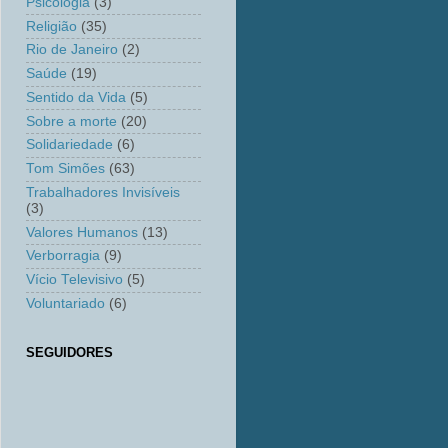
Psicologia
(3)
Religião
(35)
Rio de Janeiro
(2)
Saúde
(19)
Sentido da Vida
(5)
Sobre a morte
(20)
Solidariedade
(6)
Tom Simões
(63)
Trabalhadores Invisíveis
(3)
Valores Humanos
(13)
Verborragia
(9)
Vício Televisivo
(5)
Voluntariado
(6)
SEGUIDORES