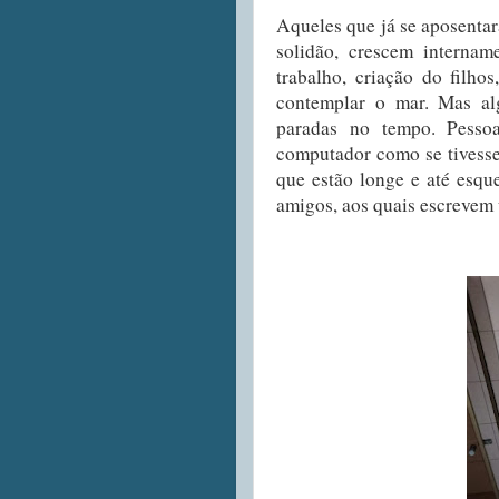
Aqueles que já se aposenta
solidão, crescem internam
trabalho, criação do filhos
contemplar o mar. Mas al
paradas no tempo. Pesso
computador como se tivessem
que estão longe e até esqu
amigos, aos quais escreve