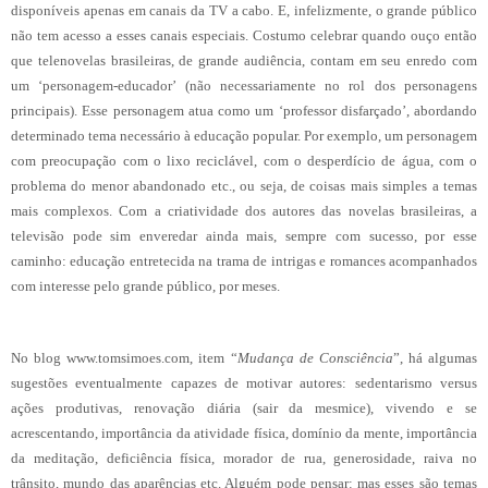
disponíveis apenas em canais da TV a cabo. E, infelizmente, o grande público
não tem acesso a esses canais especiais. Costumo celebrar quando ouço então
que telenovelas brasileiras, de grande audiência, contam em seu enredo com
um ‘personagem-educador’ (não necessariamente no rol dos personagens
principais). Esse personagem atua como um ‘professor disfarçado’, abordando
determinado tema necessário à educação popular. Por exemplo, um personagem
com preocupação com o lixo reciclável, com o desperdício de água, com o
problema do menor abandonado etc., ou seja, de coisas mais simples a temas
mais complexos. Com a criatividade dos autores das novelas brasileiras, a
televisão pode sim enveredar ainda mais, sempre com sucesso, por esse
caminho: educação entretecida na trama de intrigas e romances acompanhados
com interesse pelo grande público, por meses.
No blog
www.tomsimoes.com
, item “
Mudança de Consciência
”, há algumas
sugestões eventualmente capazes de motivar autores: sedentarismo versus
ações produtivas, renovação diária (sair da mesmice), vivendo e se
acrescentando, importância da atividade física, domínio da mente, importância
da meditação, deficiência física, morador de rua, generosidade, raiva no
trânsito, mundo das aparências etc. Alguém pode pensar: mas esses são temas