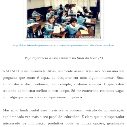
http://infancia8090.blogspot.com.br/2010/03/embarque-neste-carrossel-onde-o-mundo.html
Veja referência a essa imagem no final do texto (*)
NÃO SOU fã de telenovela. Aliás, raramente assisto televisão. Só mesmo um
programa que outro é capaz de despertar em mim algum interesse. Boas
entrevistas e documentários, por exemplo, costumo apreciar. É que estou
tentando administrar melhor o meu tempo. Só me entretenho em horas vagas
com algo que possa talvez enriquecer-me um pouco.
Mas acho fundamental esse irresistível e poderoso veículo de comunicação
explorar cada vez mais o seu papel de ‘educador’. É claro que o telespectador
interessado na informação produtiva pode ter outras opções, geralmente