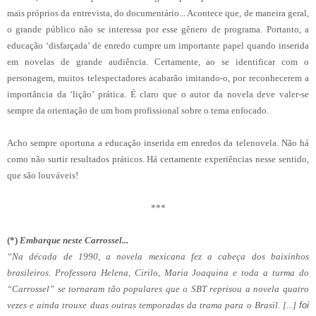
mais próprios da entrevista, do documentário... Acontece que, de maneira geral,
o grande público não se interessa por esse gênero de programa. Portanto, a
educação ‘disfarçada’ de enredo cumpre um importante papel quando inserida
em novelas de grande audiência. Certamente, ao se identificar com o
personagem, muitos telespectadores acabarão imitando-o, por reconhecerem a
importância da ‘lição’ prática. É claro que o autor da novela deve valer-se
sempre da orientação de um bom profissional sobre o tema enfocado.
Acho sempre oportuna a educação inserida em enredos da telenovela. Não há
como não surtir resultados práticos. Há certamente experiências nesse sentido,
que são louváveis!
***
(*)
Embarque neste Carrossel...
“Na década de 1990, a novela mexicana fez a cabeça dos baixinhos
brasileiros. Professora Helena, Cirilo, Maria Joaquina e toda a turma do
“Carrossel” se tornaram tão populares que o SBT reprisou a novela quatro
vezes e ainda trouxe duas outras temporadas da trama para o Brasil. [...]
foi