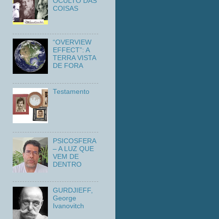
OCULTO DAS
COISAS
“OVERVIEW
EFFECT”: A
TERRA VISTA
DE FORA
Testamento
PSICOSFERA
– A LUZ QUE
VEM DE
DENTRO
GURDJIEFF,
George
Ivanovitch