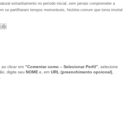
atural estranhamento no período inicial, sem jamais comprometer a
em se partilharam tempos memoráveis, história comum que torna imortal
 ao clicar em
“Comentar como – Selecionar Perfil”
, selecione
ção, digite seu
NOME
e, em
URL (preenchimento opcional)
,
.