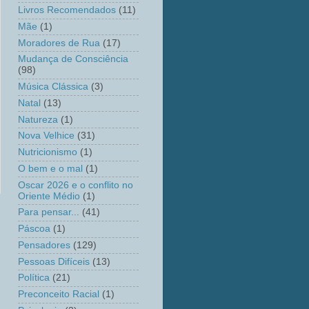
Livros Recomendados
(11)
Mãe
(1)
Moradores de Rua
(17)
Mudança de Consciência
(98)
Música Clássica
(3)
Natal
(13)
Natureza
(1)
Nova Velhice
(31)
Nutricionismo
(1)
O bem e o mal
(1)
Oscar 2026 e o conflito no
Oriente Médio
(1)
Para pensar...
(41)
Páscoa
(1)
Pensadores
(129)
Pessoas Difíceis
(13)
Política
(21)
Preconceito Racial
(1)