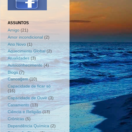
ASSUNTOS
Amigo
(21)
Amor incondicional
(2)
Ano Novo
(1)
Aquecimento Global
(2)
Atualidades
(3)
Autoconhecimento
(4)
Blogs
(7)
Canoagem
(10)
Capacidade de ficar só
(16)
Capacidade de Ouvir
(3)
Casamento
(13)
Ciência e Religião
(13)
Crônicas
(5)
Dependência Química
(2)