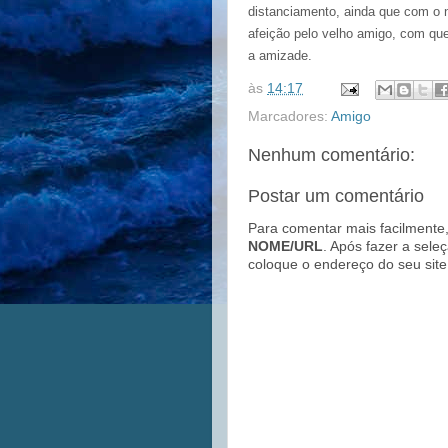
distanciamento, ainda que com o n
afeição pelo velho amigo, com qu
a amizade.
às
14:17
Marcadores:
Amigo
Nenhum comentário:
Postar um comentário
Para comentar mais facilmente,
NOME/URL
. Após fazer a sele
coloque o endereço do seu site