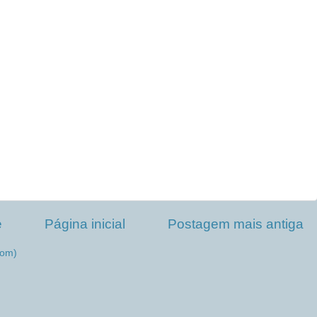
e
Página inicial
Postagem mais antiga
tom)