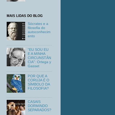
MAIS LIDAS DO BLOG
Sócrates e a
filosofia do
autoconhecim
ento
“EU SOU EU
E A MINHA
CIRCUNSTÂN
CIA”: Ortega y
Gasset
POR QUE A
CORUJA É O
SÍMBOLO DA
FILOSOFIA?
CASAIS
DORMINDO
SEPARADOS?