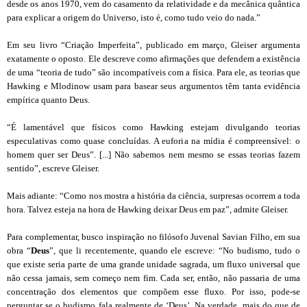
desde os anos 1970, vem do casamento da relatividade e da mecânica quântica
para explicar a origem do Universo, isto é, como tudo veio do nada.”
Em seu livro “Criação Imperfeita”, publicado em março, Gleiser argumenta
exatamente o oposto. Ele descreve como afirmações que defendem a existência
de uma “teoria de tudo” são incompatíveis com a física. Para ele, as teorias que
Hawking e Mlodinow usam para basear seus argumentos têm tanta evidência
empírica quanto Deus.
“É lamentável que físicos como Hawking estejam divulgando teorias
especulativas como quase concluídas. A euforia na mídia é compreensível: o
homem quer ser Deus”. [...] Não sabemos nem mesmo se essas teorias fazem
sentido”, escreve Gleiser.
Mais adiante: “Como nos mostra a história da ciência, surpresas ocorrem a toda
hora. Talvez esteja na hora de Hawking deixar Deus em paz”, admite Gleiser.
Para complementar, busco inspiração no filósofo Juvenal Savian Filho, em sua
obra “
Deus
”, que li recentemente, quando ele escreve: “No budismo, tudo o
que existe seria parte de uma grande unidade sagrada, um fluxo universal que
não cessa jamais, sem começo nem fim. Cada ser, então, não passaria de uma
concentração dos elementos que compõem esse fluxo. Por isso, pode-se
perguntar se o budismo fala realmente de ‘Deus’. Na verdade, mais do que de