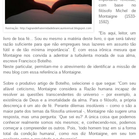
com base no
filósofo Michel de
Montaigne (1533-
1592).
Ilustração: http://agrandefraternidadebrancauniversal.blogspot.com
“Eis aqui, leitor, um
livro de boa fé... Sou eu mesmo a matéria deste livro, o que será talvez
razão suficiente para que não empregues teus lazeres em assunto tão
fútil e de tão mínima importância”. É com essa irônica mesura que
Montaigne nos convida a adentrar a turbulenta morada de sua alma,
escreve Francisco Botelho.
Neste particular, permitam-me o atrevimento de identificar a missão de
meu blog com essa referência a Montaigne.
Sobre o produtivo artigo de Botelho, selecionei o que segue: “Com seu
afável ceticismo, Montaigne considera a Razão humana incapaz de
resolver as questões transcendentes do universo – por exemplo, a
existência de Deus e a imortalidade da alma. Para o filósofo, a própria
descrença é um ato de fé. Perante dilemas insolúveis – como o são a
maior parte dos temas da filosofia universal -, Montaigne não sugere uma
resposta, mas uma pergunta: ‘Que sei eu?’ A única coisa que podemos
conhecer realmente somos nós mesmos; e, conhecendo-nos, podemos
começar a compreender os outros. Pois, ‘todo homem traz em si a forma
total da condição humana’, como nos diz Montaigne, em seu tom