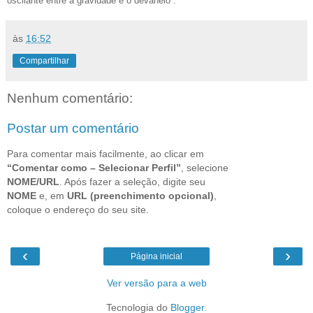
oscilante entre a gravidade e o devaneio”.
às
16:52
Compartilhar
Nenhum comentário:
Postar um comentário
Para comentar mais facilmente, ao clicar em
“Comentar como – Selecionar Perfil”
, selecione
NOME/URL
. Após fazer a seleção, digite seu
NOME
e, em
URL (preenchimento opcional)
,
coloque o endereço do seu site.
‹
›
Página inicial
Ver versão para a web
Tecnologia do
Blogger
.