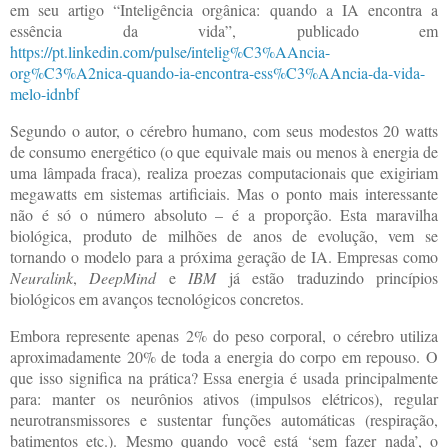
em seu artigo “Inteligência orgânica: quando a IA encontra a
essência da vida”, publicado em
https://pt.linkedin.com/pulse/intelig%C3%AAncia-
org%C3%A2nica-quando-ia-encontra-ess%C3%AAncia-da-vida-
melo-idnbf
Segundo o autor, o cérebro humano, com seus modestos 20 watts
de consumo energético (o que equivale mais ou menos à energia de
uma lâmpada fraca), realiza proezas computacionais que exigiriam
megawatts em sistemas artificiais. Mas o ponto mais interessante
não é só o número absoluto – é a proporção. Esta maravilha
biológica, produto de milhões de anos de evolução, vem se
tornando o modelo para a próxima geração de IA. Empresas como
Neuralink
,
DeepMind
e
IBM
já estão traduzindo princípios
biológicos em avanços tecnológicos concretos.
Embora represente apenas 2% do peso corporal, o cérebro utiliza
aproximadamente 20% de toda a energia do corpo em repouso. O
que isso significa na prática? Essa energia é usada principalmente
para: manter os neurônios ativos (impulsos elétricos), regular
neurotransmissores e sustentar funções automáticas (respiração,
batimentos etc.). Mesmo quando você está ‘sem fazer nada’, o