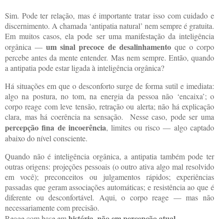
Sim. Pode ter relação, mas é importante tratar isso com cuidado e
discernimento. A chamada ‘antipatia natural’ nem sempre é gratuita.
Em muitos casos, ela pode ser uma manifestação da inteligência
um sinal precoce de desalinhamento
orgânica —
que o corpo
percebe antes da mente entender. Mas nem sempre. Então, quando
a antipatia pode estar ligada à inteligência orgânica?
Há situações em que o desconforto surge de forma sutil e imediata:
algo na postura, no tom, na energia da pessoa não ‘encaixa’; o
corpo reage com leve tensão, retração ou alerta; não há explicação
clara, mas há coerência na sensação.
Nesse caso, pode ser uma
percepção fina de incoerência
, limites ou risco — algo captado
abaixo do nível consciente.
Quando não é inteligência orgânica, a antipatia também pode ter
outras origens: projeções pessoais (o outro ativa algo mal resolvido
em você); preconceitos ou julgamentos rápidos; experiências
passadas que geram associações automáticas; e resistência ao que é
diferente ou desconfortável. Aqui, o corpo reage — mas não
necessariamente com precisão.
história, não em percepção atual
Reage com base em
.