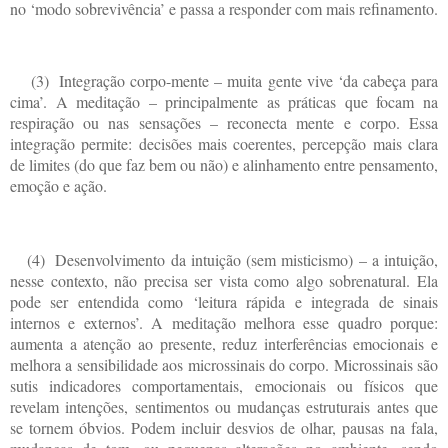
no ‘modo sobrevivência’ e passa a responder com mais refinamento.
(3)
Integração corpo-mente – muita gente vive ‘da cabeça para
cima’. A meditação – principalmente as práticas que focam na
respiração ou nas sensações – reconecta mente e corpo. Essa
integração permite: decisões mais coerentes, percepção mais clara
de limites (do que faz bem ou não) e alinhamento entre pensamento,
emoção e ação.
(4)
Desenvolvimento da intuição (sem misticismo) – a intuição,
nesse contexto, não precisa ser vista como algo sobrenatural. Ela
pode ser entendida como ‘leitura rápida e integrada de sinais
internos e externos’. A meditação melhora esse quadro porque:
aumenta a atenção ao presente, reduz interferências emocionais e
melhora a sensibilidade aos microssinais do corpo. Microssinais são
sutis indicadores comportamentais, emocionais ou físicos que
revelam intenções, sentimentos ou mudanças estruturais antes que
se tornem óbvios. Podem incluir desvios de olhar, pausas na fala,