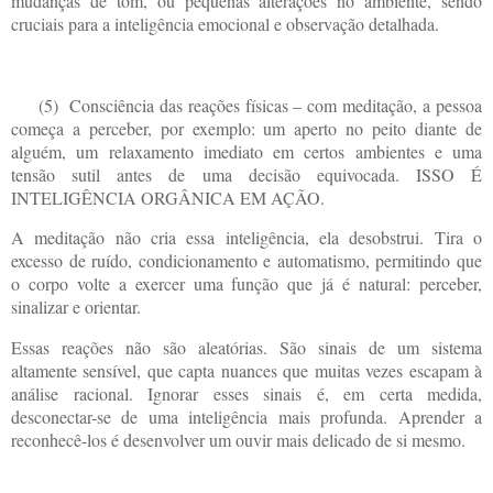
mudanças de tom, ou pequenas alterações no ambiente, sendo
cruciais para a inteligência emocional e observação detalhada.
(5)
Consciência das reações físicas – com meditação, a pessoa
começa a perceber, por exemplo: um aperto no peito diante de
alguém, um relaxamento imediato em certos ambientes e uma
tensão sutil antes de uma decisão equivocada. ISSO É
INTELIGÊNCIA ORGÂNICA EM AÇÃO.
A meditação não cria essa inteligência, ela desobstrui. Tira o
excesso de ruído, condicionamento e automatismo, permitindo que
o corpo volte a exercer uma função que já é natural: perceber,
sinalizar e orientar.
Essas reações não são aleatórias. São sinais de um sistema
altamente sensível, que capta nuances que muitas vezes escapam à
análise racional. Ignorar esses sinais é, em certa medida,
desconectar-se de uma inteligência mais profunda. Aprender a
reconhecê-los é desenvolver um ouvir mais delicado de si mesmo.