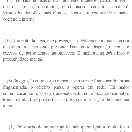
(4)
Tomada de decisão mais eficiente: o cérebro passa a integrar
razão + sensação corporal, o chamado ‘marcador somático’.
Resultado: decisões mais rápidas, menos arrependimento e maior
coerência interna.
(5)
Aumento da atenção e presença: a inteligência orgânica ancora
o cérebro no momento presente. Isso reduz dispersão mental e
excesso de pensamentos automáticos. E melhora também foco e
produtividade mental.
(6)
Integração entre corpo e mente: em vez de funcionar de forma
fragmentada, o cérebro passa a operar em rede. Há maior
comunicação entre: córtex (racional), sistema límbico (emocional) e
tronco cerebral (respostas básicas). Isso gera sensação de coerência
interna.
(7)
Prevenção de sobrecarga mental: quem ignora os sinais do