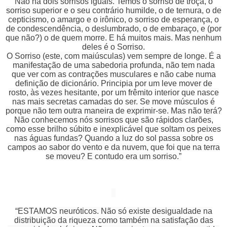
Não há dois sorrisos iguais. Temos o sorriso de troça, o
sorriso superior e o seu contrário humilde, o de ternura, o de
cepticismo, o amargo e o irônico, o sorriso de esperança, o
de condescendência, o deslumbrado, o de embaraço, e (por
que não?) o de quem morre. E há muitos mais. Mas nenhum
deles é o Sorriso.
O Sorriso (este, com maiúsculas) vem sempre de longe. É a
manifestação de uma sabedoria profunda, não tem nada
que ver com as contrações musculares e não cabe numa
definição de dicionário. Principia por um leve mover de
rosto, às vezes hesitante, por um frêmito interior que nasce
nas mais secretas camadas do ser. Se move músculos é
porque não tem outra maneira de exprimir-se. Mas não terá?
Não conhecemos nós sorrisos que são rápidos clarões,
como esse brilho súbito e inexplicável que soltam os peixes
nas águas fundas? Quando a luz do sol passa sobre os
campos ao sabor do vento e da nuvem, que foi que na terra
se moveu? E contudo era um sorriso.”
“ESTAMOS neuróticos. Não só existe desigualdade na
distribuição da riqueza como também na satisfação das