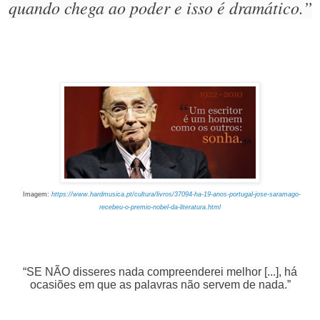
quando chega ao poder e isso é dramático.”
Imagem:
https://www.hardmusica.pt/cultura/livros/37094-ha-19-anos-portugal-jose-saramago-
recebeu-o-premio-nobel-da-literatura.html
“SE NÃO disseres nada compreenderei melhor [...], há
ocasiões em que as palavras não servem de nada.”