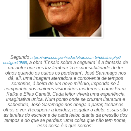
Segundo
https://www.companhiadasletras.com.br/detalhe.php?
, a obra ‘Ensaio
sobre a cegueira’
é a fantasia de
codigo=10569
um autor que nos faz lembrar ‘a responsabilidade de ter
olhos quando os outros os perderam’. José Saramago nos
dá, ali, uma imagem aterradora e comovente de tempos
sombrios, à beira de um novo milênio, impondo-se à
companhia dos maiores visionários modernos, como Franz
Kafka e Elias Canetti. Cada leitor viverá uma experiência
imaginativa única. Num ponto onde se cruzam literatura e
sabedoria, José Saramago nos obriga a parar, fechar os
olhos e ver. Recuperar a lucidez, resgatar o afeto: essas são
as tarefas do escritor e de cada leitor, diante da pressão dos
tempos e do que se perdeu: ‘uma coisa que não tem nome,
essa coisa é o que somos’.