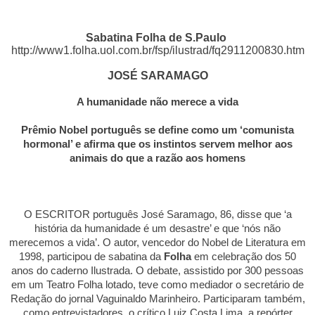
Sabatina Folha de S.Paulo
http://www1.folha.uol.com.br/fsp/ilustrad/fq2911200830.htm
JOSÉ SARAMAGO
A humanidade não merece a vida
Prêmio Nobel português se define como um ‘comunista
hormonal’ e afirma que os instintos servem melhor aos
animais do que a razão aos homens
O ESCRITOR português José Saramago, 86, disse que ‘a
história da humanidade é um desastre’ e que ‘nós não
merecemos a vida’. O autor, vencedor do Nobel de Literatura em
1998, participou de sabatina da
Folha
em celebração dos 50
anos do caderno Ilustrada. O debate, assistido por 300 pessoas
em um Teatro Folha lotado, teve como mediador o secretário de
Redação do jornal Vaguinaldo Marinheiro. Participaram também,
como entrevistadores, o crítico Luiz Costa Lima, a repórter