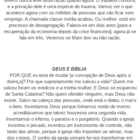
MARX nunca teve tanta razão quanto agora. O trabalho constrói,
e a privação dele é uma espécie de trauma. Vamos ver o que
acontece agora com os milhões de pessoas que vão ficar sem
emprego. A chamada classe média acabou. Ou melhor: está em
processo de desagregação. Falava-se em dois anos [para a
recuperação da economia depois da crise financeira]; agora já se
fala em três. Veremos se Marx tem ou não razão.
DEUS E BÍBLIA
POR QUE eu teria de mudar [a concepção de Deus após a
doença]? Por que supostamente me salvou a vida? Quem me
salvou foram os médicos e a minha mulher. E Deus se esqueceu
de Santa Catarina? Não quero ofender ninguém, mas Deus não
existe. Salvo na cabeça das pessoas, onde está o diabo, o mal e
o bem. Inventamos Deus porque tínhamos medo de morrer,
acreditávamos que talvez houvesse uma segunda vida.
Inventamos o inferno, o paraíso e o purgatório. Quando a igreja
inventou o pecado, inventou um instrumento de controle, não
tanto das almas, porque à igreja não importam as almas, mas
dos corpos. O sonho da igreja sempre foi nos transformar em