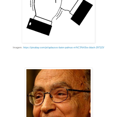
Imagem:
https://pixabay.com/pt/aplausos-bater-palmas-m%C3%A3os-black-297115/