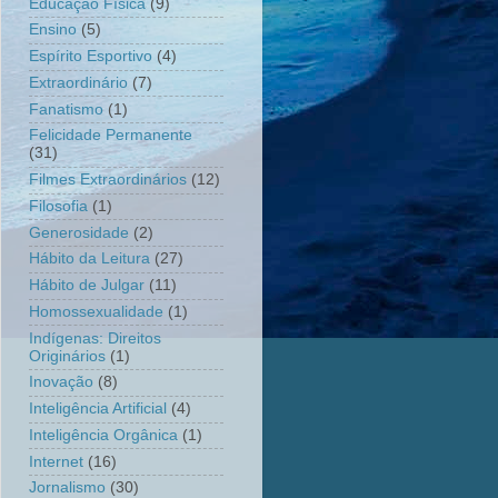
Educação Física
(9)
Ensino
(5)
Espírito Esportivo
(4)
Extraordinário
(7)
Fanatismo
(1)
Felicidade Permanente
(31)
Filmes Extraordinários
(12)
Filosofia
(1)
Generosidade
(2)
Hábito da Leitura
(27)
Hábito de Julgar
(11)
Homossexualidade
(1)
Indígenas: Direitos
Originários
(1)
Inovação
(8)
Inteligência Artificial
(4)
Inteligência Orgânica
(1)
Internet
(16)
Jornalismo
(30)