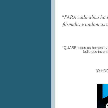
“PARA cada alma há um
fórmula; e andam as a
“QUASE todos os homens vive
tédio que inven
“O HORR