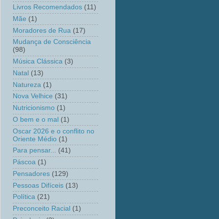
Livros Recomendados
(11)
Mãe
(1)
Moradores de Rua
(17)
Mudança de Consciência
(98)
Música Clássica
(3)
Natal
(13)
Natureza
(1)
Nova Velhice
(31)
Nutricionismo
(1)
O bem e o mal
(1)
Oscar 2026 e o conflito no
Oriente Médio
(1)
Para pensar...
(41)
Páscoa
(1)
Pensadores
(129)
Pessoas Difíceis
(13)
Política
(21)
Preconceito Racial
(1)