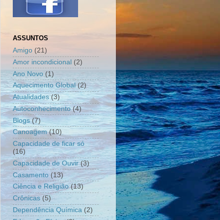
ASSUNTOS
Amigo
(21)
Amor incondicional
(2)
Ano Novo
(1)
Aquecimento Global
(2)
Atualidades
(3)
Autoconhecimento
(4)
Blogs
(7)
Canoagem
(10)
Capacidade de ficar só
(16)
Capacidade de Ouvir
(3)
Casamento
(13)
Ciência e Religião
(13)
Crônicas
(5)
Dependência Química
(2)