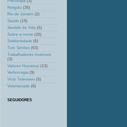
Psicologia
(3)
Religião
(35)
Rio de Janeiro
(2)
Saúde
(19)
Sentido da Vida
(5)
Sobre a morte
(20)
Solidariedade
(6)
Tom Simões
(63)
Trabalhadores Invisíveis
(3)
Valores Humanos
(13)
Verborragia
(9)
Vício Televisivo
(5)
Voluntariado
(6)
SEGUIDORES