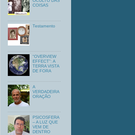
OCULTO DAS
COISAS
Testamento
“OVERVIEW
EFFECT”: A
TERRA VISTA
DE FORA
A
VERDADEIRA
ORAÇÃO
PSICOSFERA
– A LUZ QUE
VEM DE
DENTRO