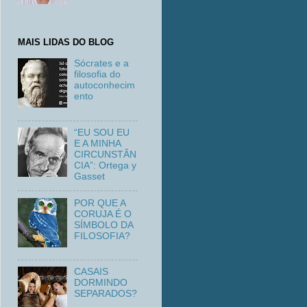
MAIS LIDAS DO BLOG
Sócrates e a
filosofia do
autoconhecim
ento
“EU SOU EU
E A MINHA
CIRCUNSTÂN
CIA”: Ortega y
Gasset
POR QUE A
CORUJA É O
SÍMBOLO DA
FILOSOFIA?
CASAIS
DORMINDO
SEPARADOS?