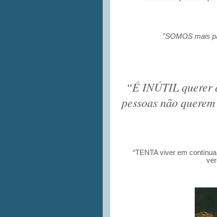
"
SOMOS mais pa
“É INÚTIL querer di
pessoas não querem 
“TENTA viver em contínua
ver