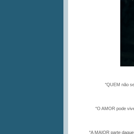
“QUEM não sent
“O AMOR pode viver
“A MAIOR parte daque