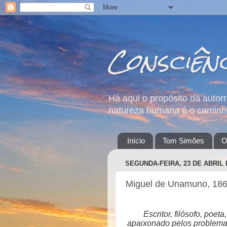
Consciên
Há aqui o propósito da autor
natureza humana é o caminho
Início
Tom Simões
O
SEGUNDA-FEIRA, 23 DE ABRIL 
Miguel de Unamuno, 18
Escritor, filósofo, poe
apaixonado pelos problema