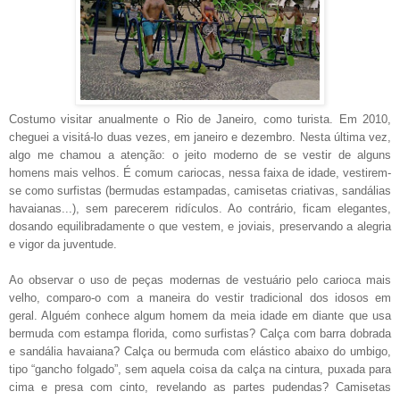
Costumo visitar anualmente o Rio de Janeiro, como turista. Em 2010,
cheguei a visitá-lo duas vezes, em janeiro e dezembro. Nesta última vez,
algo me chamou a atenção: o jeito moderno de se vestir de alguns
homens mais velhos. É comum cariocas, nessa faixa de idade, vestirem-
se como surfistas (bermudas estampadas, camisetas criativas, sandálias
havaianas...), sem parecerem ridículos. Ao contrário, ficam elegantes,
dosando equilibradamente o que vestem, e joviais, preservando a alegria
e vigor da juventude.
Ao observar o uso de peças modernas de vestuário pelo carioca mais
velho, comparo-o com a maneira do vestir tradicional dos idosos em
geral. Alguém conhece algum homem da meia idade em diante que usa
bermuda com estampa florida, como surfistas? Calça com barra dobrada
e sandália havaiana? Calça ou bermuda com elástico abaixo do umbigo,
tipo “gancho folgado”, sem aquela coisa da calça na cintura, puxada para
cima e presa com cinto, revelando as partes pudendas? Camisetas