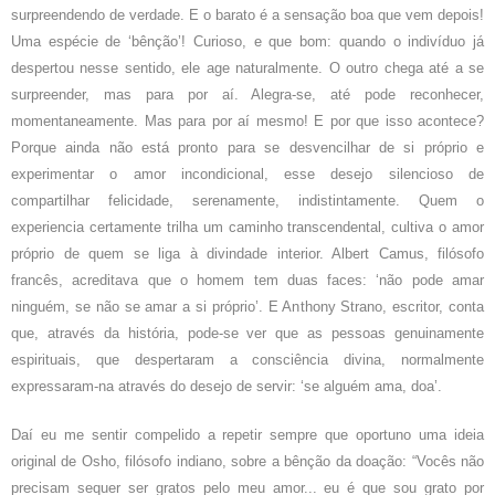
surpreendendo de verdade. E o barato é a sensação boa que vem depois!
Uma espécie de ‘bênção’! Curioso, e que bom: quando o indivíduo já
despertou nesse sentido, ele age naturalmente. O outro chega até a se
surpreender, mas para por aí. Alegra-se, até pode reconhecer,
momentaneamente. Mas para por aí mesmo! E por que isso acontece?
Porque ainda não está pronto para se desvencilhar de si próprio e
experimentar o amor incondicional, esse desejo silencioso de
compartilhar felicidade, serenamente, indistintamente. Quem o
experiencia certamente trilha um caminho transcendental, cultiva o amor
próprio de quem se liga à divindade interior. Albert Camus, filósofo
francês, acreditava que o homem tem duas faces: ‘não pode amar
ninguém, se não se amar a si próprio’. E Anthony Strano, escritor, conta
que, através da história, pode-se ver que as pessoas genuinamente
espirituais, que despertaram a consciência divina, normalmente
expressaram-na através do desejo de servir: ‘se alguém ama, doa’.
Daí eu me sentir compelido a repetir sempre que oportuno uma ideia
original de Osho, filósofo indiano, sobre a bênção da doação: “Vocês não
precisam sequer ser gratos pelo meu amor... eu é que sou grato por