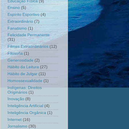
Educação Física
(9)
Ensino
(5)
Espírito Esportivo
(4)
Extraordinário
(7)
Fanatismo
(1)
Felicidade Permanente
(31)
Filmes Extraordinários
(12)
Filosofia
(1)
Generosidade
(2)
Hábito da Leitura
(27)
Hábito de Julgar
(11)
Homossexualidade
(1)
Indígenas: Direitos
Originários
(1)
Inovação
(8)
Inteligência Artificial
(4)
Inteligência Orgânica
(1)
Internet
(16)
Jornalismo
(30)