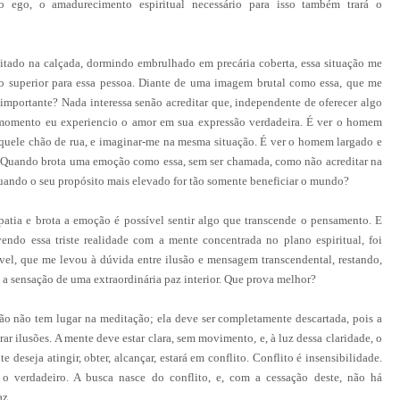
ao ego, o amadurecimento espiritual necessário para isso também trará o
ado na calçada, dormindo embrulhado em precária coberta, essa situação me
o superior para essa pessoa. Diante de uma imagem brutal como essa, que me
er importante? Nada interessa senão acreditar que, independente de oferecer algo
momento eu experiencio o amor em sua expressão verdadeira. É ver o homem
quele chão de rua, e imaginar-me na mesma situação. É ver o homem largado e
. Quando brota uma emoção como essa, sem ser chamada, como não acreditar na
quando o seu propósito mais elevado for tão somente beneficiar o mundo?
ia e brota a emoção é possível sentir algo que transcende o pensamento. E
endo essa triste realidade com a mente concentrada no plano espiritual, foi
tível, que me levou à dúvida entre ilusão e mensagem transcendental, restando,
a sensação de uma extraordinária paz interior. Que prova melhor?
o não tem lugar na meditação; ela deve ser completamente descartada, pois a
ar ilusões. A mente deve estar clara, sem movimento, e, à luz dessa claridade, o
 deseja atingir, obter, alcançar, estará em conflito. Conflito é insensibilidade.
o verdadeiro. A busca nasce do conflito, e, com a cessação deste, não há
az.