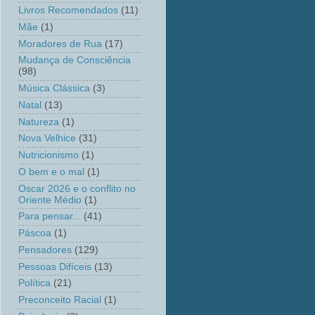
Livros Recomendados
(11)
Mãe
(1)
Moradores de Rua
(17)
Mudança de Consciência
(98)
Música Clássica
(3)
Natal
(13)
Natureza
(1)
Nova Velhice
(31)
Nutricionismo
(1)
O bem e o mal
(1)
Oscar 2026 e o conflito no
Oriente Médio
(1)
Para pensar...
(41)
Páscoa
(1)
Pensadores
(129)
Pessoas Difíceis
(13)
Política
(21)
Preconceito Racial
(1)