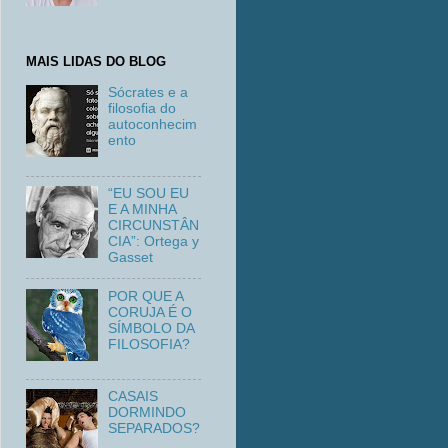
MAIS LIDAS DO BLOG
Sócrates e a
filosofia do
autoconhecim
ento
“EU SOU EU
E A MINHA
CIRCUNSTÂN
CIA”: Ortega y
Gasset
POR QUE A
CORUJA É O
SÍMBOLO DA
FILOSOFIA?
CASAIS
DORMINDO
SEPARADOS?