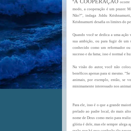
A COOPERAÇÃO
“
ocorre
modo, a cooperação é um prazer. Ma
Não?”, indaga Jiddu Krishnamurti
Krishnamurti desafia os limites do p
Quando você se dedica a uma ação vol
sua ambição, ou para fugir de um 
conhecido como um reformador ou 
sucesso e da fama; isso é normal e 
Na visão do autor, você não coloc
benéficos apenas para si mesmo. “Se 
animais, por exemplo, então, se vo
minimamente interessado nos animais
Para ele, isso é o que a grande maior
prelado ao padre local, do mais alto
nome de Deus como meio para realizar
glória é dele, mas ele sempre alega
razão que há essa confusão tão pavo