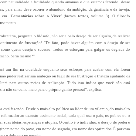
 com naturalidade e facilidade quando amamos o que estamos fazendo; desse
s, para amar, deve ocorrer o abandono da ambição, da ganância e da inveja.
, em ‘
Comentários sobre o Viver
’ (breves textos, volume 3). O filósofo
ensamento.
untária, pergunta o filósofo, não seria pelo desejo de ser alguém, de realizar
sentimento de frustração? “De fato, pode haver alguém com o desejo de ser
como quem deseja o sucesso. Todos se esforçam para galgar os degraus do
humano. Seria mesmo?”
ará um fim na crueldade enquanto seus esforços para acabar com ela forem
não puder realizar sua ambição ou fugir de sua frustração e tristeza ajudando os
ltará para outros meios de realização. Tudo isso indica que você não está
, a não ser como meio para o próprio ganho pessoal”, explica.
ia está fazendo. Desde o mais alto político ao líder de um vilarejo, do mais alto
 reformador ao exausto assistente social, cada qual usa o país, os pobres ou o
 suas ideias, esperanças e utopias. O centro é o indivíduo, o desejo de poder e
 agir em nome do povo, em nome do sagrado, em nome dos oprimidos. É por essa
rosa e dolorosa no mundo.