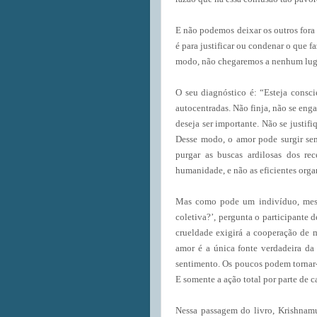
E não podemos deixar os outros fora
é para justificar ou condenar o que 
modo, não chegaremos a nenhum lugar
O seu diagnóstico é: “Esteja consci
autocentradas. Não finja, não se eng
deseja ser importante. Não se justif
Desse modo, o amor pode surgir se
purgar as buscas ardilosas dos re
humanidade, e não as eficientes orga
Mas como pode um indivíduo, mesm
coletiva?’, pergunta o participante 
crueldade exigirá a cooperação de 
amor é a única fonte verdadeira da 
sentimento. Os poucos podem tornar-s
E somente a ação total por parte de 
Nessa passagem do livro, Krishnamu