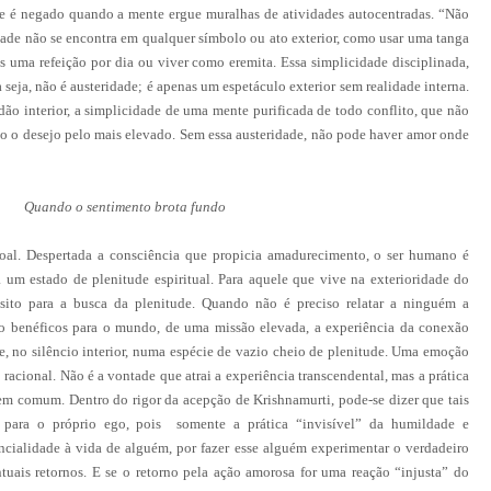
ue é negado quando a mente ergue muralhas de atividades autocentradas. “Não
idade não se encontra em qualquer símbolo ou ato exterior, como usar uma tanga
 uma refeição por dia ou viver como eremita. Essa simplicidade disciplinada,
eja, não é austeridade; é apenas um espetáculo exterior sem realidade interna.
dão interior, a simplicidade de uma mente purificada de todo conflito, que não
o o desejo pelo mais elevado. Sem essa austeridade, não pode haver amor onde
Quando o sentimento brota fundo
oal. Despertada a consciência que propicia amadurecimento, o ser humano é
 um estado de plenitude espiritual. Para aquele que vive na exterioridade do
sito para a busca da plenitude. Quando não é preciso relatar a ninguém a
ão benéficos para o mundo, de uma missão elevada, a experiência da conexão
e, no silêncio interior, numa espécie de vazio cheio de plenitude. Uma emoção
 racional. Não é a vontade que atrai a experiência transcendental, mas a prática
bem comum. Dentro do rigor da acepção de Krishnamurti, pode-se dizer que tais
 para o próprio ego, pois somente a prática “invisível” da humildade e
ncialidade à vida de alguém, por fazer esse alguém experimentar o verdadeiro
tuais retornos. E se o retorno pela ação amorosa for uma reação “injusta” do