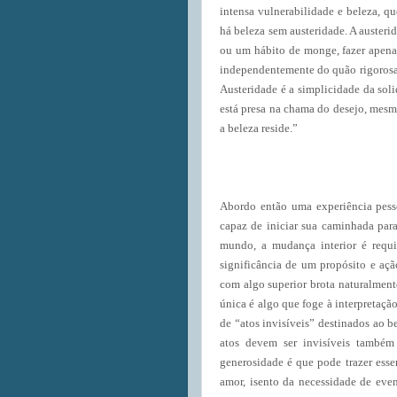
intensa vulnerabilidade e beleza, q
há beleza sem austeridade. A auster
ou um hábito de monge, fazer apenas
independentemente do quão rigorosa s
Austeridade é a simplicidade da soli
está presa na chama do desejo, mesm
a beleza reside.”
Abordo então uma experiência pess
capaz de iniciar sua caminhada para
mundo, a mudança interior é requi
significância de um propósito e aç
com algo superior brota naturalment
única é algo que foge à interpretação
de “atos invisíveis” destinados ao 
atos devem ser invisíveis também
generosidade é que pode trazer esse
amor, isento da necessidade de even