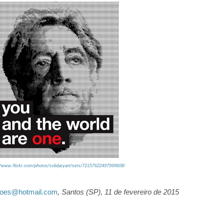
//www.flickr.com/photos/solidaryart/sets/72157622497999608/
oes@hotmail.com
, Santos (SP), 11 de fevereiro de 2015