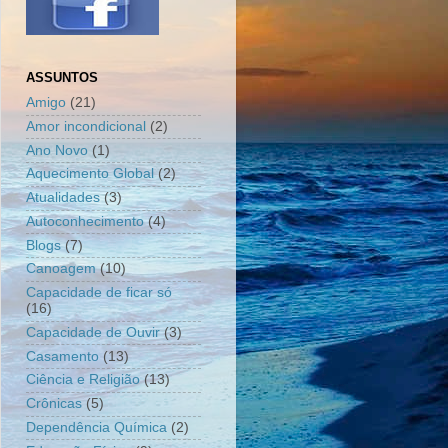
ASSUNTOS
Amigo
(21)
Amor incondicional
(2)
Ano Novo
(1)
Aquecimento Global
(2)
Atualidades
(3)
Autoconhecimento
(4)
Blogs
(7)
Canoagem
(10)
Capacidade de ficar só
(16)
Capacidade de Ouvir
(3)
Casamento
(13)
Ciência e Religião
(13)
Crônicas
(5)
Dependência Química
(2)