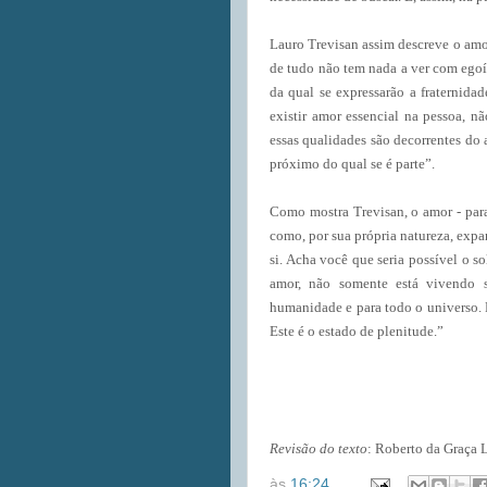
Lauro Trevisan assim descreve o amor
de tudo não tem nada a ver com egoí
da qual se expressarão a fraternidad
existir amor essencial na pessoa, n
essas qualidades são decorrentes do
próximo do qual se é parte”.
Como mostra Trevisan, o amor - para
como, por sua própria natureza, expan
si. Acha você que seria possível o 
amor, não somente está vivendo 
humanidade e para todo o universo.
Este é o estado de plenitude.”
Revisão do texto
: Roberto da Graça 
às
16:24