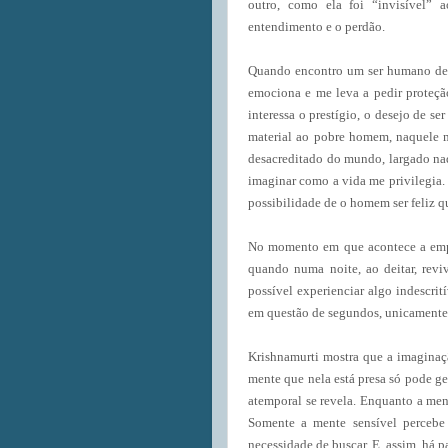
outro, como ela foi “invisível” 
entendimento e o perdão.
Quando encontro um ser humano deit
emociona e me leva a pedir proteçã
interessa o prestígio, o desejo de s
material ao pobre homem, naquele 
desacreditado do mundo, largado na
imaginar como a vida me privilegia
possibilidade de o homem ser feliz 
No momento em que acontece a empat
quando numa noite, ao deitar, reviv
possível experienciar algo indescri
em questão de segundos, unicamente 
Krishnamurti mostra que a imaginaçã
mente que nela está presa só pode ger
atemporal se revela. Enquanto a mente
Somente a mente sensível percebe 
necessidade de buscar. E, assim, há p