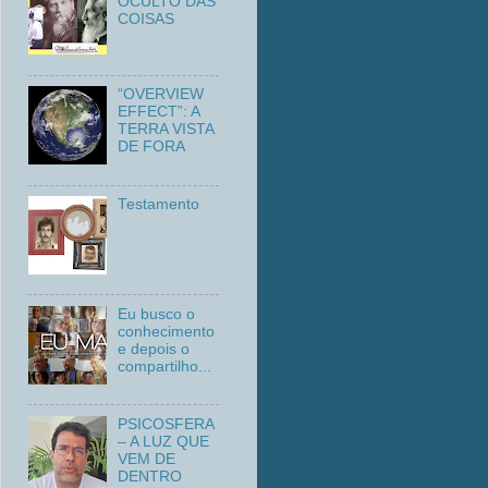
OCULTO DAS
COISAS
“OVERVIEW
EFFECT”: A
TERRA VISTA
DE FORA
Testamento
Eu busco o
conhecimento
e depois o
compartilho...
PSICOSFERA
– A LUZ QUE
VEM DE
DENTRO