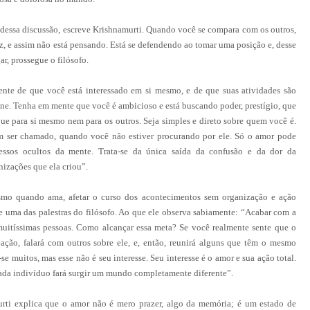
 dessa discussão, escreve Krishnamurti. Quando você se compara com os outros,
faz, e assim não está pensando. Está se defendendo ao tomar uma posição e, desse
, prossegue o filósofo.
ente de que você está interessado em si mesmo, e de que suas atividades são
ane. Tenha em mente que você é ambicioso e está buscando poder, prestígio, que
ique para si mesmo nem para os outros. Seja simples e direto sobre quem você é.
m ser chamado, quando você não estiver procurando por ele. Só o amor pode
cessos ocultos da mente. Trata-se da única saída da confusão e da dor da
nizações que ela criou”.
o quando ama, afetar o curso dos acontecimentos sem organização e ação
de uma das palestras do filósofo. Ao que ele observa sabiamente: “Acabar com a
muitíssimas pessoas. Como alcançar essa meta? Se você realmente sente que o
ação, falará com outros sobre ele, e, então, reunirá alguns que têm o mesmo
e muitos, mas esse não é seu interesse. Seu interesse é o amor e sua ação total.
cada indivíduo fará surgir um mundo completamente diferente”.
rti explica que o amor não é mero prazer, algo da memória; é um estado de