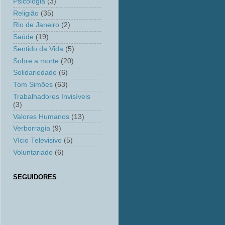
Psicologia
(3)
Religião
(35)
Rio de Janeiro
(2)
Saúde
(19)
Sentido da Vida
(5)
Sobre a morte
(20)
Solidariedade
(6)
Tom Simões
(63)
Trabalhadores Invisíveis
(3)
Valores Humanos
(13)
Verborragia
(9)
Vício Televisivo
(5)
Voluntariado
(6)
SEGUIDORES