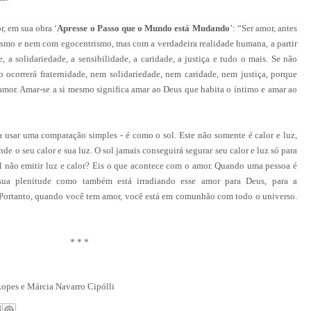
, em sua obra ‘
Apresse o Passo que o Mundo está Mudando
’: “Ser amor, antes
smo e nem com egocentrismo, mas com a verdadeira realidade humana, a partir
e, a solidariedade, a sensibilidade, a caridade, a justiça e tudo o mais. Se não
ão ocorrerá fraternidade, nem solidariedade, nem caridade, nem justiça, porque
 amor. Amar-se a si mesmo significa amar ao Deus que habita o íntimo e amar ao
 usar uma comparação simples - é como o sol. Este não somente é calor e luz,
de o seu calor e sua luz. O sol jamais conseguirá segurar seu calor e luz só para
sol não emitir luz e calor? Eis o que acontece com o amor. Quando uma pessoa é
sua plenitude como também está irradiando esse amor para Deus, para a
 Portanto, quando você tem amor, você está em comunhão com todo o universo.
* * *
Lopes e Márcia Navarro Cipólli