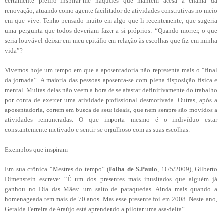
certamente prefiro inspirar-me naqueles que mantêm acesa a chama da
renovação, atuando como agente facilitador de atividades construtivas no meio
em que vive. Tenho pensado muito em algo que li recentemente, que sugeria
uma pergunta que todos deveriam fazer a si próprios: “Quando morrer, o que
seria louvável deixar em meu epitáfio em relação às escolhas que fiz em minha
vida”?
Vivemos hoje um tempo em que a aposentadoria não representa mais o “final
da jornada”. A maioria das pessoas aposenta-se com plena disposição física e
mental. Muitas delas não veem a hora de se afastar definitivamente do trabalho
por conta de exercer uma atividade profissional desmotivada. Outras, após a
aposentadoria, correm em busca de seus ideais, que nem sempre são movidos a
atividades remuneradas. O que importa mesmo é o indivíduo estar
constantemente motivado e sentir-se orgulhoso com as suas escolhas.
Exemplos que inspiram
Em sua crônica “Mestres do tempo” (
Folha de S.Paulo
, 10/5/2009), Gilberto
Dimenstein escreve: “É um dos presentes mais inusitados que alguém já
ganhou no Dia das Mães: um salto de paraquedas. Ainda mais quando a
homenageada tem mais de 70 anos. Mas esse presente foi em 2008. Neste ano,
Geralda Ferreira de Araújo está aprendendo a pilotar uma asa-delta”.