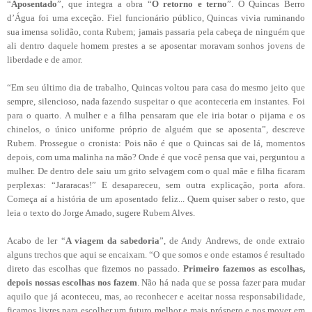
“
Aposentado
”, que integra a obra “
O retorno e terno
”. O Quincas Berro
d’Água foi uma exceção. Fiel funcionário público, Quincas vivia ruminando
sua imensa solidão, conta Rubem; jamais passaria pela cabeça de ninguém que
ali dentro daquele homem prestes a se aposentar moravam sonhos jovens de
liberdade e de amor.
“Em seu último dia de trabalho, Quincas voltou para casa do mesmo jeito que
sempre, silencioso, nada fazendo suspeitar o que aconteceria em instantes. Foi
para o quarto. A mulher e a filha pensaram que ele iria botar o pijama e os
chinelos, o único uniforme próprio de alguém que se aposenta”, descreve
Rubem. Prossegue o cronista: Pois não é que o Quincas sai de lá, momentos
depois, com uma malinha na mão? Onde é que você pensa que vai, perguntou a
mulher. De dentro dele saiu um grito selvagem com o qual mãe e filha ficaram
perplexas: “Jararacas!” E desapareceu, sem outra explicação, porta afora.
Começa aí a história de um aposentado feliz... Quem quiser saber o resto, que
leia o texto do Jorge Amado, sugere Rubem Alves.
Acabo de ler “
A viagem da sabedoria
”, de Andy Andrews, de onde extraio
alguns trechos que aqui se encaixam. “O que somos e onde estamos é resultado
direto das escolhas que fizemos no passado.
Primeiro fazemos as escolhas,
depois nossas escolhas nos fazem
. Não há nada que se possa fazer para mudar
aquilo que já aconteceu, mas, ao reconhecer e aceitar nossa responsabilidade,
ficamos livres para escolher um futuro melhor e mais próspero e nos mover em