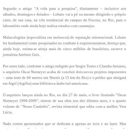
Segundo o artigo “A vida para a pesquisa”, diariamente – inclusive aos
sábados, domingos e feriados – Lobato vai a pé ou mesmo dirigindo o próprio
carro, de sua casa, na vila residencial do campus da Fiocruz, no Rio, para o
laboratório onde ainda hoje realiza estudos com caramujos.
Malacologista (especialista em moluscos) de reputação internacional, Lobato
foi fundamental como pesquisador no combate à esquistossomose, doença que,
ainda hoje, estima-se atinja mais de cinco milhões de brasileiros, escreve o
jornalista Antônio Gois.
Por outro lado, conforme o artigo redigido por Sergio Torres e Claudia Antunes,
o arquiteto Oscar Niemeyer acaba de concluir dois novos projetos imponentes
– uma torre de 60 metros em Niterói (a 15 km do Rio) e o prédio que abrigará
em Argel (Argélia) uma biblioteca árabe/sul-americana.
O arquiteto lançou ainda no Rio, no dia 27 de maio, o livro ilustrado “Oscar
Niemeyer 1999-2009”, síntese de sua obra nos dez últimos anos, e o quarto
volume de “Nosso Caminho”, revista trimestral que edita com a mulher, Vera
Lúcia.
Nada contra aposentados que se dedicam a apenas ao ócio e ao lazer. Mas