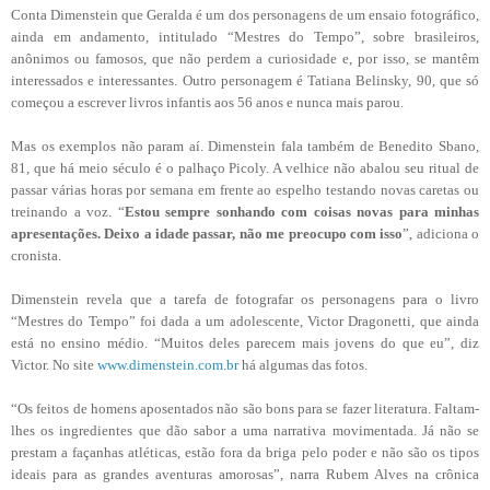
Conta Dimenstein que Geralda é um dos personagens de um ensaio fotográfico,
ainda em andamento, intitulado “Mestres do Tempo”, sobre brasileiros,
anônimos ou famosos, que não perdem a curiosidade e, por isso, se mantêm
interessados e interessantes. Outro personagem é Tatiana Belinsky, 90, que só
começou a escrever livros infantis aos 56 anos e nunca mais parou.
Mas os exemplos não param aí. Dimenstein fala também de Benedito Sbano,
81, que há meio século é o palhaço Picoly. A velhice não abalou seu ritual de
passar várias horas por semana em frente ao espelho testando novas caretas ou
treinando a voz. “
Estou sempre sonhando com coisas novas para minhas
apresentações. Deixo a idade passar, não me preocupo com isso
”, adiciona o
cronista.
Dimenstein revela que a tarefa de fotografar os personagens para o livro
“Mestres do Tempo” foi dada a um adolescente, Victor Dragonetti, que ainda
está no ensino médio. “Muitos deles parecem mais jovens do que eu”, diz
Victor. No site
www.dimenstein.com.br
há algumas das fotos.
“Os feitos de homens aposentados não são bons para se fazer literatura. Faltam-
lhes os ingredientes que dão sabor a uma narrativa movimentada. Já não se
prestam a façanhas atléticas, estão fora da briga pelo poder e não são os tipos
ideais para as grandes aventuras amorosas”, narra Rubem Alves na crônica