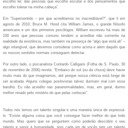
escolho ler, das pessoas que escolho escutar e dos pensamentos que
escolho tolerar na minha cabeça”.
Em “Supersentido – por que acreditamos no inacreditável?”, que li em
agosto de 2010, Bruce M. Hood cita William James, o grande filósofo
americano e um dos primeiros psicólogos. William escreveu há mais de
100 anos que pessoas comuns tendem a acreditar não somente na
realidade da existência, mas também na presença de “algo que está ali” –
algo intangível, que devemos considerar como acima e além daquilo que
os nossos sentidos normais conseguem detectar.
Por outro lado, o psicanalista Contardo Calligaris (Folha de S. Paulo, 30
de novembro de 2006) revela: “Embaixo do sol (ou da chuva) deve haver
muito mais do que imaginamos, até porque nossa ciência está longe de
ser acabada. Alguns colegas positivistas talvez durmam mal com esse
barulho. Eu não acredito nas paranormalidades, mas, em geral, durmo
melhor ninado pelo mistério do que pelas certezas”.
Todos nós temos um talento singular e uma maneira única de expressá-
lo. “Existe alguma coisa que você consegue fazer melhor do que todo
mundo. Mas quero que se perguntem como poderão descobrir o seu
talento e servir à humanidade, pois cada um de vocês tem um talento