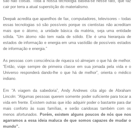
são não coisas. Toda a nossa tecnologia baseia-se nesse fato, que faz
cair por terra a atual superstição do materialismo.
Deepak acredita que aparelhos de fax, computadores, televisores – todas
essas tecnologias só são possíveis porque os cientistas não acreditam
mais que o átomo, a unidade básica da matéria, seja uma entidade
sólida. “Um átomo não tem nada de sólido. Ele é uma hierarquia de
estados de informação e energia em uma vastidão de possíveis estados
de informação e energia.”
As pessoas com consciência de riqueza só almejam o que há de melhor.
“Então, viaje sempre de primeira classe em sua jornada pela vida e o
Universo responderá dando-lhe o que há de melhor”, orienta o médico
indiano.
Em “A viagem da sabedoria”, Andy Andrews cita algo de Abraham
Lincoln: “Algumas pessoas querem somente poder suficiente para tocar a
vida em frente. Existem outras que irão adquirir poder o bastante para dar
mais conforto às suas famílias, e serão caridosas também com os
menos afortunados.
Porém, existem alguns poucos de nós que nos
agarramos a essa ideia maluca de que somos capazes de mudar o
mundo”.
______________