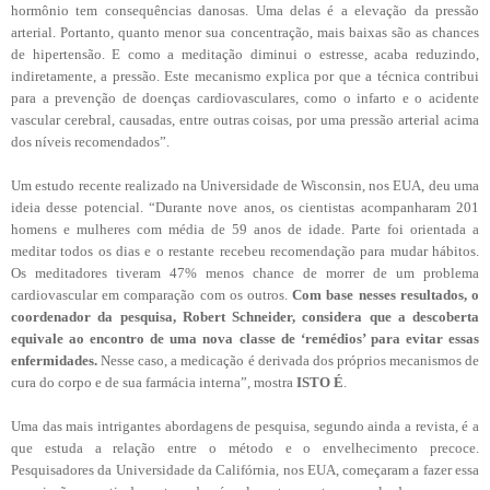
hormônio tem consequências danosas. Uma delas é a elevação da pressão
arterial. Portanto, quanto menor sua concentração, mais baixas são as chances
de hipertensão. E como a meditação diminui o estresse, acaba reduzindo,
indiretamente, a pressão. Este mecanismo explica por que a técnica contribui
para a prevenção de doenças cardiovasculares, como o infarto e o acidente
vascular cerebral, causadas, entre outras coisas, por uma pressão arterial acima
dos níveis recomendados”.
Um estudo recente realizado na Universidade de Wisconsin, nos EUA, deu uma
ideia desse potencial. “Durante nove anos, os cientistas acompanharam 201
homens e mulheres com média de 59 anos de idade. Parte foi orientada a
meditar todos os dias e o restante recebeu recomendação para mudar hábitos.
Os meditadores tiveram 47% menos chance de morrer de um problema
cardiovascular em comparação com os outros.
Com base nesses resultados, o
coordenador da pesquisa, Robert Schneider, considera que a descoberta
equivale ao encontro de uma nova classe de ‘remédios’ para evitar essas
enfermidades.
Nesse caso, a medicação é derivada dos próprios mecanismos de
cura do corpo e de sua farmácia interna”, mostra
ISTO É
.
Uma das mais intrigantes abordagens de pesquisa, segundo ainda a revista, é a
que estuda a relação entre o método e o envelhecimento precoce.
Pesquisadores da Universidade da Califórnia, nos EUA, começaram a fazer essa