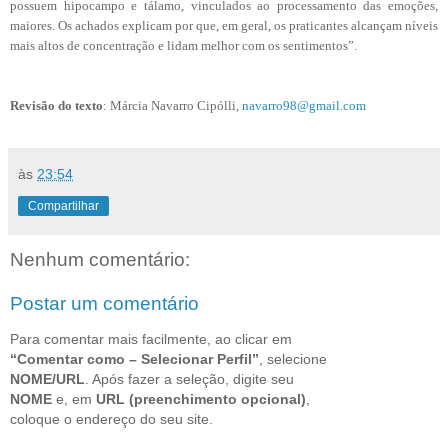
possuem hipocampo e tálamo, vinculados ao processamento das emoções,
maiores. Os achados explicam por que, em geral, os praticantes alcançam níveis
mais altos de concentração e lidam melhor com os sentimentos”.
Revisão do texto
: Márcia Navarro Cipólli,
navarro98@gmail.com
às
23:54
Compartilhar
Nenhum comentário:
Postar um comentário
Para comentar mais facilmente, ao clicar em
“Comentar como – Selecionar Perfil”
, selecione
NOME/URL
. Após fazer a seleção, digite seu
NOME
e, em
URL (preenchimento opcional)
,
coloque o endereço do seu site.