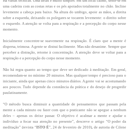
Há várias técnicas. Uma delas é muito simples: em um local calmo, sente-se em
uma cadeira com as costas retas e os pés apoiados totalmente no chão. Incline
levemente a cabeça para baixo. Na altura do umbigo, apoie as mãos, a direita
sobre a esquerda, deixando os polegares se tocarem levemente: o direito sobre
o esquerdo. A atenção se volta para a respiração e a percepção do corpo nesse
momento.
Inicialmente concentre-se suavemente na respiração. É claro que a mente é
dispersa, teimosa. A gente se distrai facilmente. Mas não desanime. Sempre que
perceber a distração, retorne à concentração. A atenção deve se voltar para a
respiração e a percepção do corpo nesse momento.
Não há regra quanto ao tempo que deve ser dedicado à meditação. Em geral,
recomendam-se no mínimo 20 minutos. Mas qualquer tempo é precioso para o
iniciante, ainda que apenas cinco minutos diários. A gente vai se acostumando
aos poucos. Tudo depende da constância da prática e do desejo de progredir
paulatinamente.
“O método busca diminuir a quantidade de pensamentos que passam pela
mente a cada minuto ou fazer com que o praticante não se apegue a nenhum
deles – apenas os deixe passar. O objetivo é acalmar a mente e ajudar o
indivíduo a focar sua atenção no presente”, descreve o artigo “O poder da
meditação” (revista “
ISTO É
”, 24 de fevereiro de 2010), de autoria de Cilene