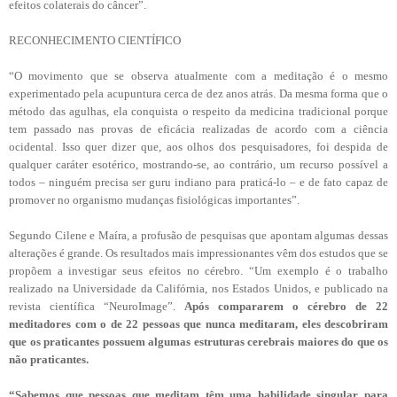
efeitos colaterais do câncer”.
RECONHECIMENTO CIENTÍFICO
“O movimento que se observa atualmente com a meditação é o mesmo
experimentado pela acupuntura cerca de dez anos atrás. Da mesma forma que o
método das agulhas, ela conquista o respeito da medicina tradicional porque
tem passado nas provas de eficácia realizadas de acordo com a ciência
ocidental. Isso quer dizer que, aos olhos dos pesquisadores, foi despida de
qualquer caráter esotérico, mostrando-se, ao contrário, um recurso possível a
todos – ninguém precisa ser guru indiano para praticá-lo – e de fato capaz de
promover no organismo mudanças fisiológicas importantes”.
Segundo Cilene e Maíra, a profusão de pesquisas que apontam algumas dessas
alterações é grande. Os resultados mais impressionantes vêm dos estudos que se
propõem a investigar seus efeitos no cérebro. “Um exemplo é o trabalho
realizado na Universidade da Califórnia, nos Estados Unidos, e publicado na
revista científica “NeuroImage”.
Após compararem o cérebro de 22
meditadores com o de 22 pessoas que nunca meditaram, eles descobriram
que os praticantes possuem algumas estruturas cerebrais maiores do que os
não praticantes.
“Sabemos que pessoas que meditam têm uma habilidade singular para