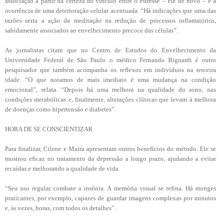
associação a partir da certeza do vínculo entre o estresse – ele de novo – e a
ocorrência de uma deterioração celular acentuada. “Há indicações que uma das
razões seria a ação da meditação na redução de processos inflamatórios,
sabidamente associados ao envelhecimento precoce das células”.
As jornalistas citam que no Centro de Estudos do Envelhecimento da
Universidade Federal de São Paulo o médico Fernando Bignardi é outro
pesquisador que também acompanha os reflexos em indivíduos na terceira
idade. “O que notamos de mais imediato é uma mudança na condição
emocional”, relata. “Depois há uma melhora na qualidade do sono, nas
condições metabólicas e, finalmente, alterações clínicas que levam à melhora
de doenças como hipertensão e diabetes”.
HORA DE SE CONSCIENTIZAR
Para finalizar, Cilene e Maíra apresentam outros benefícios do método. Ele se
mostrou eficaz no tratamento da depressão a longo prazo, ajudando a evitar
recaídas e melhorando a qualidade de vida.
“Seu uso regular combate a insônia. A memória visual se refina. Há monges
praticantes, por exemplo, capazes de guardar imagens complexas por minutos
e, às vezes, horas, com todos os detalhes”.