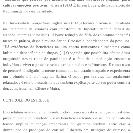
cultivar emoções positivas”
, disse à
ISTO É
Eileen Luders, do Laboratório de
Neuroimagem da universidade.
Na Universidade George Washington, nos EUA, a técnica provou-se uma aliada
no tratamento de crianças com transtorno de hiperatividade e déficit de
atenção, citam as jornalistas. “Houve redução de 50% dos sintomas após três
meses de prática, disse à revista Sarina Grosswald, coordenadora da pesquisa.
“Há evidências de benefícios na luta contra transtornos alimentares como
bulimia e dependência de drogas. [...] O segredo que possibilita efeitos dessa
magnitude nestes tipos de patologias é o fato de a meditação ensinar o
indivíduo a viver o presente, sem antecipar medos e sofrimentos. E como o ato
de pensar é ‘desligado’, a mente transcende seu estado ocupado e experimenta
um profundo silêncio”, explica Sarina. O corpo, por sua vez, fica totalmente
relaxado, e é este o mecanismo que também explica parte do seu poder contra a
dor, complementam Cilene e Maíra.
CONTROLE DO ESTRESSE
Elas relatam ainda que permeando todo o processo está a redução do estresse
proporcionada pelo método – e os benefícios advindos disso. “O controle da
tensão implica mudanças importantes na química cerebral, entre elas a
diminuição da produção do cortisol. Liberado em situações de estresse, o