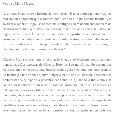
Pereira e Maíra Magro.
As autoras falam sobre a história da meditação. “É uma prática milenar. Alguns
especialistas apontam que o homem pré-histórico atingia estados meditativos
ao fixar o olhar no fogo. Os relatos mais antigos e bem documentados vêm da
civilização védica, que viveu há cerca de cinco mil anos antes de Cristo, na
região onde fica a Índia. Gurus, ou mestres espirituais, a praticavam e a
ensinavam com o objetivo de ajudar o indivíduo a atingir o autoconhecimento.
Com as mudanças culturais provocadas pela invasão de outros povos, o
método ganhou formas diversas de aplicação”.
Cilene e Maíra contam que a meditação chegou ao Ocidente como mais um
item de atrações exóticas do Oriente. Hoje, está se transformando em um dos
mais respeitados recursos terapêuticos usados pela medicina que conhecemos.
“A meditação tem como objetivo limpar a mente dos milhares de pensamentos
desnecessários que por ela passam a cada minuto, ajudando o indivíduo a se
concentrar no momento presente. É por essa razão que um de seus benefícios é
o de ajudar as pessoas a lidar com sentimentos como a ansiedade. Mas o que se
tem visto, de acordo com as numerosas pesquisas científicas a respeito da
técnica, é que a meditação se firma cada vez mais como uma espécie de
remédio – acessível e sem efeitos colaterais – indicado para um leque já amplo
de enfermidades: da depressão ao controle da dor, da artrite reumatoide aos