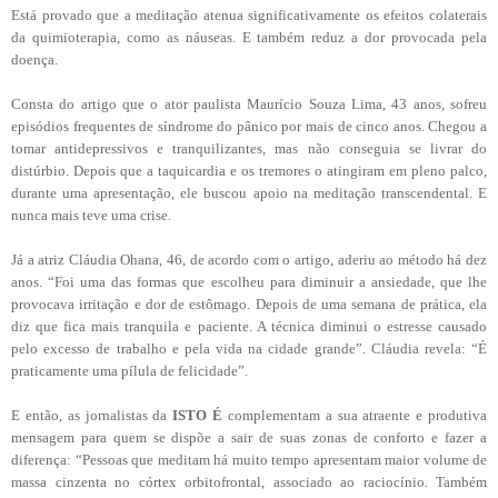
Está provado que a meditação atenua significativamente os efeitos colaterais
da quimioterapia, como as náuseas. E também reduz a dor provocada pela
doença.
Consta do artigo que o ator paulista Maurício Souza Lima, 43 anos, sofreu
episódios frequentes de síndrome do pânico por mais de cinco anos. Chegou a
tomar antidepressivos e tranquilizantes, mas não conseguia se livrar do
distúrbio. Depois que a taquicardia e os tremores o atingiram em pleno palco,
durante uma apresentação, ele buscou apoio na meditação transcendental. E
nunca mais teve uma crise.
Já a atriz Cláudia Ohana, 46, de acordo com o artigo, aderiu ao método há dez
anos. “Foi uma das formas que escolheu para diminuir a ansiedade, que lhe
provocava irritação e dor de estômago. Depois de uma semana de prática, ela
diz que fica mais tranquila e paciente. A técnica diminui o estresse causado
pelo excesso de trabalho e pela vida na cidade grande”. Cláudia revela: “É
praticamente uma pílula de felicidade”.
E então, as jornalistas da
ISTO É
complementam a sua atraente e produtiva
mensagem para quem se dispõe a sair de suas zonas de conforto e fazer a
diferença: “Pessoas que meditam há muito tempo apresentam maior volume de
massa cinzenta no córtex orbitofrontal, associado ao raciocínio. Também