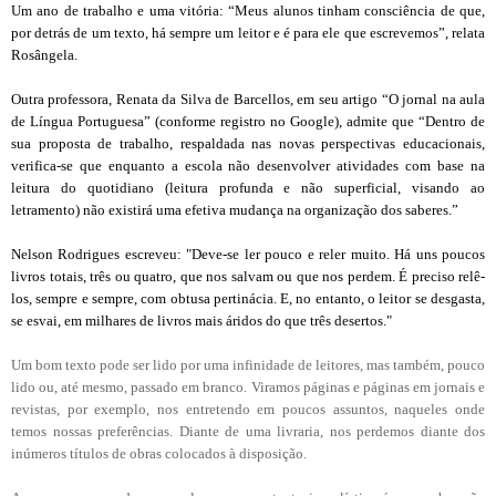
Um ano de trabalho e uma vitória: “Meus alunos tinham consciência de que,
por detrás de um texto, há sempre um leitor e é para ele que escrevemos”, relata
Rosângela.
Outra professora, Renata da Silva de Barcellos, em seu artigo “O jornal na aula
de Língua Portuguesa” (conforme registro no Google), admite que “Dentro de
sua proposta de trabalho, respaldada nas novas perspectivas educacionais,
verifica-se que enquanto a escola não desenvolver atividades com base na
leitura do quotidiano (leitura profunda e não superficial, visando ao
letramento) não existirá uma efetiva mudança na organização dos saberes.”
Nelson Rodrigues escreveu: "Deve-se ler pouco e reler muito. Há uns poucos
livros totais, três ou quatro, que nos salvam ou que nos perdem. É preciso relê-
los, sempre e sempre, com obtusa pertinácia. E, no entanto, o leitor se desgasta,
se esvai, em milhares de livros mais áridos do que três desertos."
Um bom texto pode ser lido por uma infinidade de leitores, mas também, pouco
lido ou, até mesmo, passado em branco. Viramos páginas e páginas em jornais e
revistas, por exemplo, nos entretendo em poucos assuntos, naqueles onde
temos nossas preferências. Diante de uma livraria, nos perdemos diante dos
inúmeros títulos de obras colocados à disposição.