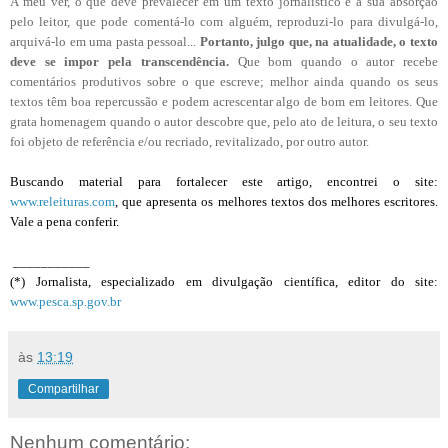
A meu ver, o que deve prevalecer em um texto jornalístico é a sua absorção
pelo leitor, que pode comentá-lo com alguém, reproduzi-lo para divulgá-lo,
arquivá-lo em uma pasta pessoal...
Portanto, julgo que, na atualidade, o texto
deve se impor pela transcendência.
Que bom quando o autor recebe
comentários produtivos sobre o que escreve; melhor ainda quando os seus
textos têm boa repercussão e podem acrescentar algo de bom em leitores. Que
grata homenagem quando o autor descobre que, pelo ato de leitura, o seu texto
foi objeto de referência e/ou recriado, revitalizado, por outro autor.
Buscando material para fortalecer este artigo, encontrei o site:
www.releituras.com
, que apresenta os melhores textos dos melhores escritores.
Vale a pena conferir.
___________
(*) Jornalista, especializado em divulgação científica, editor do site:
www.pesca.sp.gov.br
às
13:19
Compartilhar
Nenhum comentário: