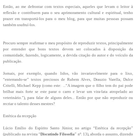
Então, ao me defrontar com textos especiais, aqueles que levam o leitor à
reflexão e contribuem para o seu aprimoramento cultural e espiritual, tenho
prazer em transportá-los para o meu blog, para que muitas pessoas possam
também usufruí-los.
Procuro sempre reafirmar o meu propósito de reproduzir textos, principalmente
por entender que bons textos devem ser colocados à disposição da
comunidade, fazendo, logicamente, a devida citação do autor e do veículo da
publicação.
Jornais, por exemplo, quando lidos, vão invariavelmente para o lixo,
“enterrando-se” textos preciosos de Rubem Alves, Drauzio Varella, Dulce
Critelli, Michael Kepp (como este: ...“A imagem que o filho tem do pai pode
brilhar mais forte se este parar o carro e levar um vira-lata atropelado ao
veterinário.”), para falar de alguns deles... Então por que não reproduzir ou
recriar o talento desses mestres?
Estética da recepção
Lúcio Emílio do Espírito Santo Júnior, no artigo “Estética da recepção”
(publicado na revista “
Discutindo Filosofia
” nº. 13), aborda o assunto, dizendo