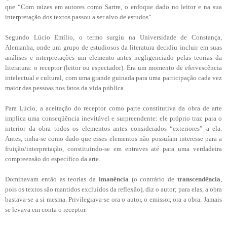
que “Com raízes em autores como Sartre, o enfoque dado no leitor e na sua
interpretação dos textos passou a ser alvo de estudos”.
Segundo Lúcio Emílio, o termo surgiu na Universidade de Constança,
Alemanha, onde um grupo de estudiosos da literatura decidiu incluir em suas
análises e interpretações um elemento antes negligenciado pelas teorias da
literatura: o receptor (leitor ou espectador). Era um momento de efervescência
intelectual e cultural, com uma grande guinada para uma participação cada vez
maior das pessoas nos fatos da vida pública.
Para Lúcio, a aceitação do receptor como parte constitutiva da obra de arte
implica uma conseqüência inevitável e surpreendente: ele próprio traz para o
interior da obra todos os elementos antes considerados “exteriores” a ela.
Antes, tinha-se como dado que esses elementos não possuíam interesse para a
fruição/interpretação, constituindo-se em entraves até para uma verdadeira
compreensão do específico da arte.
Dominavam então as teorias da
imanência
(o contrário de
transcendência
,
pois os textos são mantidos excluídos da reflexão), diz o autor; para elas, a obra
bastava-se a si mesma. Privilegiava-se ora o autor, o emissor, ora a obra. Jamais
se levava em conta o receptor.