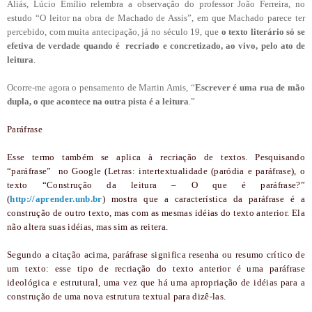
Aliás, Lúcio Emílio relembra a observação do professor João Ferreira, no
estudo “O leitor na obra de Machado de Assis”, em que Machado parece ter
percebido, com muita antecipação, já no século 19, que
o texto literário só se
efetiva de verdade quando é recriado e concretizado, ao vivo, pelo ato de
leitura
.
Ocorre-me agora o pensamento de Martin Amis, “
Escrever é uma rua de mão
dupla, o que acontece na outra pista é a leitura
.”
Paráfrase
Esse termo também se aplica à recriação de textos. Pesquisando
“paráfrase” no Google (Letras: intertextualidade (paródia e paráfrase), o
texto “Construção da leitura – O que é paráfrase?”
(
http://aprender.unb.br
) mostra que a característica da paráfrase é a
construção de outro texto, mas com as mesmas idéias do texto anterior. Ela
não altera suas idéias, mas sim as reitera.
Segundo a citação acima, paráfrase significa resenha ou resumo crítico de
um texto: esse tipo de recriação do texto anterior é uma paráfrase
ideológica e estrutural, uma vez que há uma apropriação de idéias para a
construção de uma nova estrutura textual para dizê-las.