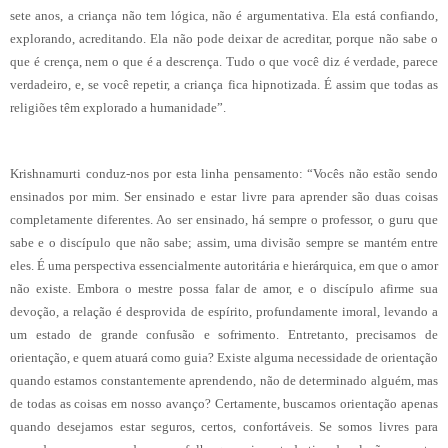
sete anos, a criança não tem lógica, não é argumentativa. Ela está confiando,
explorando, acreditando. Ela não pode deixar de acreditar, porque não sabe o
que é crença, nem o que é a descrença. Tudo o que você diz é verdade, parece
verdadeiro, e, se você repetir, a criança fica hipnotizada. É assim que todas as
religiões têm explorado a humanidade”.
Krishnamurti conduz-nos por esta linha pensamento: “Vocês não estão sendo
ensinados por mim. Ser ensinado e estar livre para aprender são duas coisas
completamente diferentes. Ao ser ensinado, há sempre o professor, o guru que
sabe e o discípulo que não sabe; assim, uma divisão sempre se mantém entre
eles. É uma perspectiva essencialmente autoritária e hierárquica, em que o amor
não existe. Embora o mestre possa falar de amor, e o discípulo afirme sua
devoção, a relação é desprovida de espírito, profundamente imoral, levando a
um estado de grande confusão e sofrimento. Entretanto, precisamos de
orientação, e quem atuará como guia? Existe alguma necessidade de orientação
quando estamos constantemente aprendendo, não de determinado alguém, mas
de todas as coisas em nosso avanço? Certamente, buscamos orientação apenas
quando desejamos estar seguros, certos, confortáveis. Se somos livres para