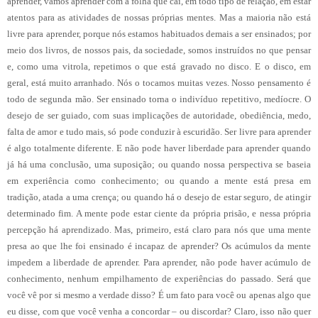
aprender, vamos aprender com a folha que cai, em todo tipo de relação, em estar
atentos para as atividades de nossas próprias mentes. Mas a maioria não está
livre para aprender, porque nós estamos habituados demais a ser ensinados; por
meio dos livros, de nossos pais, da sociedade, somos instruídos no que pensar
e, como uma vitrola, repetimos o que está gravado no disco. E o disco, em
geral, está muito arranhado. Nós o tocamos muitas vezes. Nosso pensamento é
todo de segunda mão. Ser ensinado torna o indivíduo repetitivo, medíocre. O
desejo de ser guiado, com suas implicações de autoridade, obediência, medo,
falta de amor e tudo mais, só pode conduzir à escuridão. Ser livre para aprender
é algo totalmente diferente. E não pode haver liberdade para aprender quando
já há uma conclusão, uma suposição; ou quando nossa perspectiva se baseia
em experiência como conhecimento; ou quando a mente está presa em
tradição, atada a uma crença; ou quando há o desejo de estar seguro, de atingir
determinado fim. A mente pode estar ciente da própria prisão, e nessa própria
percepção há aprendizado. Mas, primeiro, está claro para nós que uma mente
presa ao que lhe foi ensinado é incapaz de aprender? Os acúmulos da mente
impedem a liberdade de aprender. Para aprender, não pode haver acúmulo de
conhecimento, nenhum empilhamento de experiências do passado. Será que
você vê por si mesmo a verdade disso? É um fato para você ou apenas algo que
eu disse, com que você venha a concordar – ou discordar? Claro, isso não quer