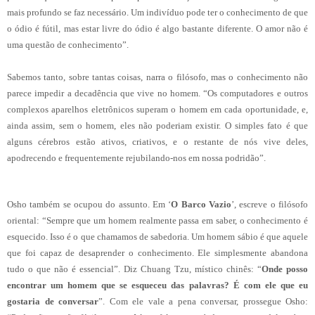
mais profundo se faz necessário. Um indivíduo pode ter o conhecimento de que
o ódio é fútil, mas estar livre do ódio é algo bastante diferente. O amor não é
uma questão de conhecimento”.
Sabemos tanto, sobre tantas coisas, narra o filósofo, mas o conhecimento não
parece impedir a decadência que vive no homem. “Os computadores e outros
complexos aparelhos eletrônicos superam o homem em cada oportunidade, e,
ainda assim, sem o homem, eles não poderiam existir. O simples fato é que
alguns cérebros estão ativos, criativos, e o restante de nós vive deles,
apodrecendo e frequentemente rejubilando-nos em nossa podridão”.
Osho também se ocupou do assunto. Em ‘
O Barco Vazio
’, escreve o filósofo
oriental: “Sempre que um homem realmente passa em saber, o conhecimento é
esquecido. Isso é o que chamamos de sabedoria. Um homem sábio é que aquele
que foi capaz de desaprender o conhecimento. Ele simplesmente abandona
tudo o que não é essencial”. Diz Chuang Tzu, místico chinês: “
Onde posso
encontrar um homem que se esqueceu das palavras? É com ele que eu
gostaria de conversar
”. Com ele vale a pena conversar, prossegue Osho: